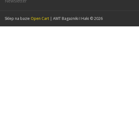
Newsletter
Sklep na bazie
Open Cart
| AMT Bagażniki I Haki © 2026