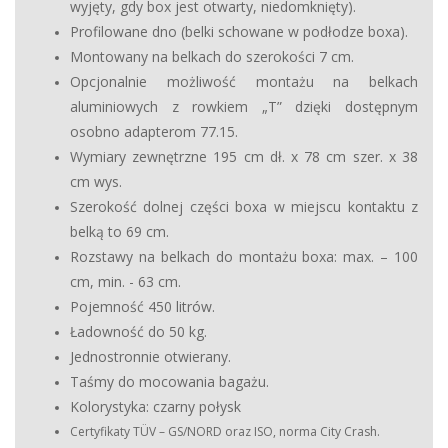
wyjęty, gdy box jest otwarty, niedomknięty).
Profilowane dno (belki schowane w podłodze boxa).
Montowany na belkach do szerokości 7 cm.
Opcjonalnie możliwość montażu na belkach
aluminiowych z rowkiem „T” dzięki dostępnym
osobno adapterom 77.15.
Wymiary zewnętrzne 195 cm dł. x 78 cm szer. x 38
cm wys.
Szerokość dolnej części boxa w miejscu kontaktu z
belką to 69 cm.
Rozstawy na belkach do montażu boxa: max. – 100
cm, min. - 63 cm.
Pojemność 450 litrów.
Ładowność do 50 kg.
Jednostronnie otwierany.
Taśmy do mocowania bagażu.
Kolorystyka: czarny połysk
Certyfikaty TÜV – GS/NORD oraz ISO, norma City Crash.