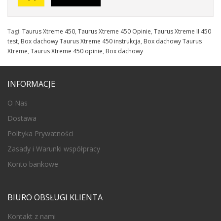
Tagi:
Taurus Xtreme 450
,
Taurus Xtreme 450 Opinie
,
Taurus Xtreme II 450
test
,
Box dachowy Taurus Xtreme 450 instrukcja
,
Box dachowy Taurus
Xtreme
,
Taurus Xtreme 450 opinie
,
Box dachowy
INFORMACJE
O Nas
Dostawa
Polityka Prywatności
Zasady i Warunki współpracy
Konto bankowe
BIURO OBSŁUGI KLIENTA
Kontakt z nami