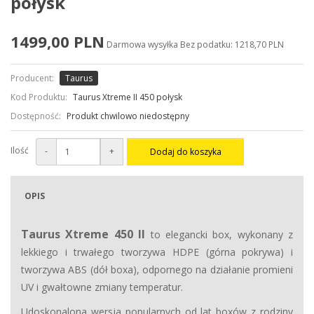
połysk
1499,00 PLN
Darmowa wysyłka
Bez podatku: 1218,70 PLN
Producent:
Taurus
Kod Produktu:
Taurus Xtreme II 450 połysk
Dostępność:
Produkt chwilowo niedostępny
Ilość
-
+
Dodaj do koszyka
OPIS
Taurus Xtreme 450 II
to elegancki box, wykonany z
lekkiego i trwałego tworzywa HDPE (górna pokrywa) i
tworzywa ABS (dół boxa), odpornego na działanie promieni
UV i gwałtowne zmiany temperatur.
Udoskonalona wersja popularnych od lat boxów z rodziny