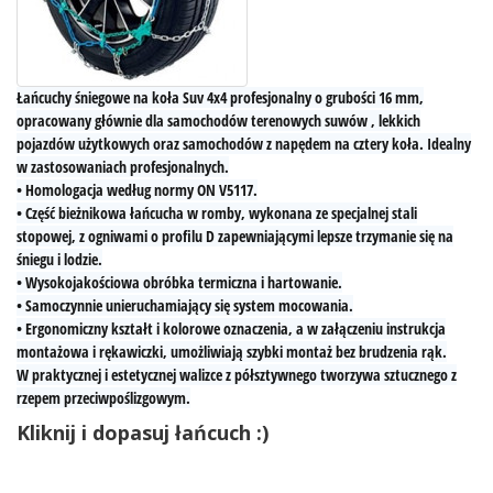
Łańcuchy śniegowe na koła Suv 4x4 profesjonalny
o grubości 16 mm,
opracowany głównie dla samochodów terenowych suwów , lekkich
pojazdów użytkowych oraz samochodów z napędem na cztery koła. Idealny
w zastosowaniach profesjonalnych.
• Homologacja według normy ON V5117.
• Część bieżnikowa łańcucha w romby, wykonana ze specjalnej stali
stopowej, z ogniwami o profilu D zapewniającymi lepsze trzymanie się na
śniegu i lodzie.
• Wysokojakościowa obróbka termiczna i hartowanie.
• Samoczynnie unieruchamiający się system mocowania.
• Ergonomiczny kształt i kolorowe oznaczenia, a w załączeniu instrukcja
montażowa i rękawiczki, umożliwiają szybki montaż bez brudzenia rąk.
W praktycznej i estetycznej walizce z półsztywnego tworzywa sztucznego z
rzepem przeciwpoślizgowym.
Kliknij i dopasuj łańcuch :)