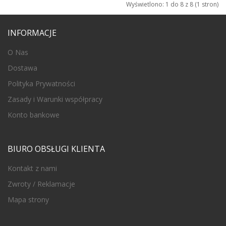
Wyświetlono: 1 do 8 z 8 (1 stron)
INFORMACJE
O Nas
Dostawa
Polityka Prywatności
Zasady i Warunki współpracy
Konto bankowe
BIURO OBSŁUGI KLIENTA
Kontakt z nami
Zwroty / Reklamacje
Mapa strony