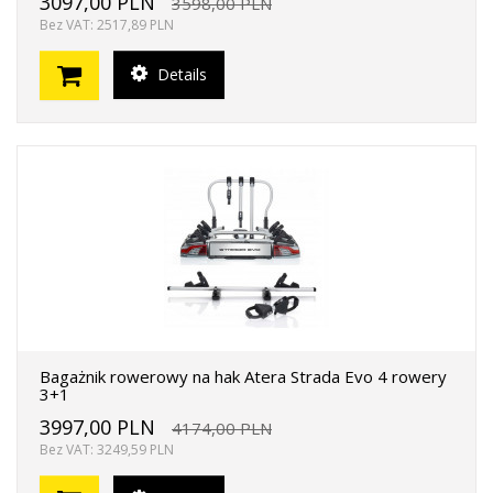
3097,00 PLN
3598,00 PLN
Bez VAT: 2517,89 PLN
Details
Bagażnik rowerowy na hak Atera Strada Evo 4 rowery
3+1
3997,00 PLN
4174,00 PLN
Bez VAT: 3249,59 PLN