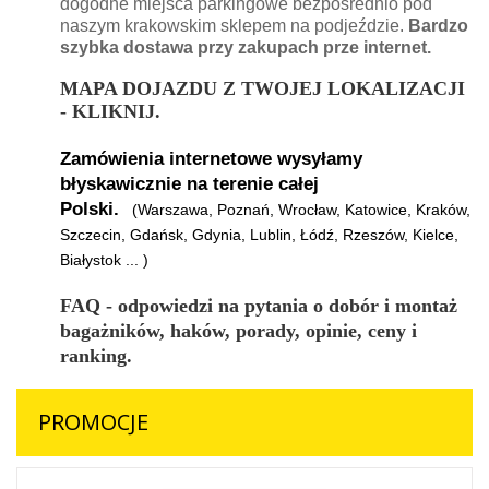
dogodne miejsca parkingowe bezpośrednio pod
naszym krakowskim sklepem na podjeździe.
Bardzo
szybka dostawa przy zakupach prze internet.
MAPA DOJAZDU Z TWOJEJ LOKALIZACJI
- KLIKNIJ.
Zamówienia internetowe wysyłamy
błyskawicznie na terenie całej
Polski.
(Warszawa, Poznań, Wrocław, Katowice, Kraków,
Szczecin, Gdańsk, Gdynia, Lublin, Łódź, Rzeszów, Kielce,
Białystok ... )
FAQ - odpowiedzi na pytania o dobór i montaż
bagażników, haków, porady, opinie, ceny i
ranking.
PROMOCJE