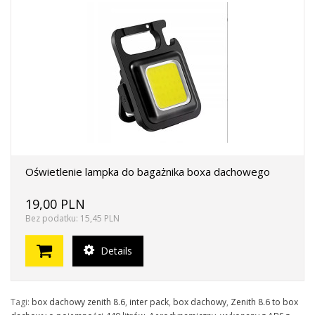
Oświetlenie lampka do bagażnika boxa dachowego
19,00 PLN
Bez podatku: 15,45 PLN
Details
Tagi:
box dachowy zenith 8.6
,
inter pack
,
box dachowy
,
Zenith 8.6 to box