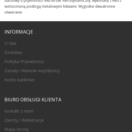
dachowy o pojemności 440 litrów. Aerodynamiczny
,
wykonany z ABS z
wzmocnioną podłogą metalowymi listwami. Wygodne dwustronne
otwieranie
INFORMACJE
O Nas
Dostawa
Polityka Prywatności
Zasady i Warunki współpracy
Konto bankowe
BIURO OBSŁUGI KLIENTA
Kontakt z nami
Zwroty / Reklamacje
Mapa strony