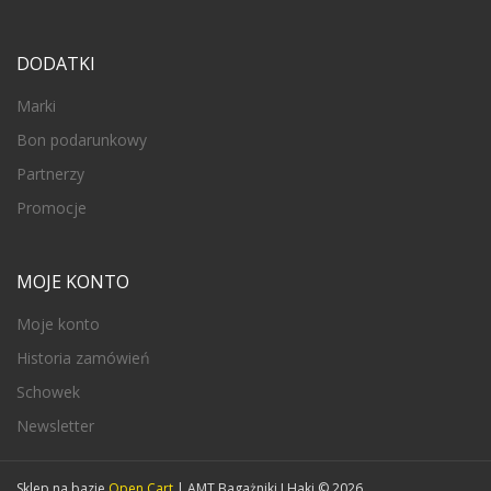
DODATKI
Marki
Bon podarunkowy
Partnerzy
Promocje
MOJE KONTO
Moje konto
Historia zamówień
Schowek
Newsletter
Sklep na bazie
Open Cart
| AMT Bagażniki I Haki © 2026