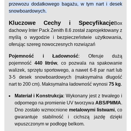
przewozu dodatkowego bagażu, w tym nart i desek
snowboardowych.
Kluczowe Cechy i Specyfikacje
Box
dachowy Inter Pack Zenith 8.6 został zaprojektowany z
myślą o wygodzie i bezpieczeństwie użytkowania,
oferując szereg nowoczesnych rozwiązań
Pojemność i Ładowność
: Oferuje dużą
pojemność
440 litrów
, co pozwala na spakowanie
walizek, sprzętu sportowego, a nawet 6-8 par nart lub
3-5 desek snowboardowych (maksymalna długość
nart to 200 cm). Maksymalna ładowność wynosi
75 kg
.
Materiał i Konstrukcja
: Wykonany jest z trwałego i
odpornego na promienie UV tworzywa
ABS/PMMA
.
Dno zostało wzmocnione
metalowymi listwami
, co
gwarantuje stabilność i cichszą jazdę dzięki
wpuszczonym w podłogę belkom.