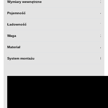
Wymiary wewnętrzne
210 
Pojemność
440 l
Ładowność
75 k
Waga
23,5
Materiał
ABS
System montażu
Prem