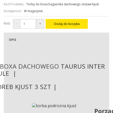
Kod Produktu:
Torby do boxa bagażnika dachowego zestaw Kjust
Dostępność:
W magazynie
Ilość
-
+
Dodaj do koszyka
OPIS
 BOXA DACHOWEGO
TAURUS INTER
ULE
|
REB KJUST 3 SZT |
Porzą