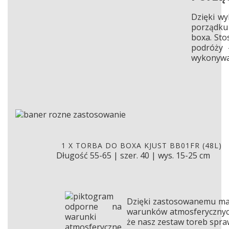
Dzięki w
porządk
boxa.
Stos
podróży 
wykonywan
1 X TORBA DO BOXA KJUST BB
Długość 55-65 | szer. 40 | wys. 15-25 cm
Dł
Dzięki zastosowanemu mate
warunków atmosferycznych 
że nasz zestaw toreb spra