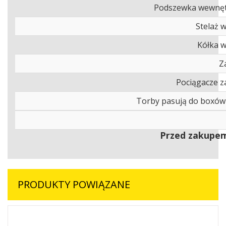
Podszewka wewnę
Stelaż 
Kółka 
Z
Pociągacze 
Torby pasują do boxów
Przed zakupem
PRODUKTY POWIĄZANE