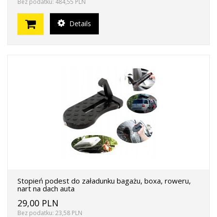
Bez podatku: 484,55 PLN
Details
Stopień podest do załadunku bagażu, boxa, roweru,
nart na dach auta
29,00 PLN
Bez podatku: 23,58 PLN