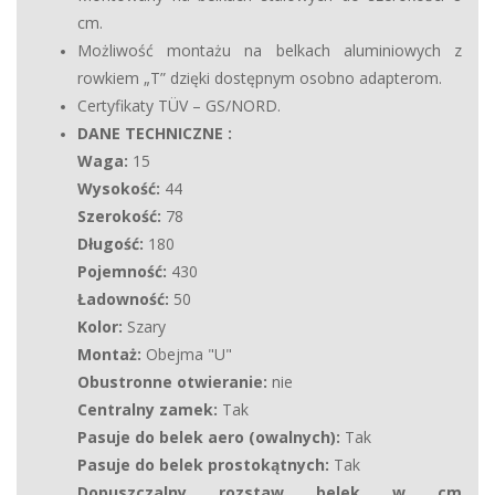
cm.
Możliwość montażu na belkach aluminiowych z
rowkiem „T” dzięki dostępnym osobno adapterom.
Certyfikaty TÜV – GS/NORD.
DANE TECHNICZNE
:
Waga:
15
Wysokość:
44
Szerokość:
78
Długość:
180
Pojemność:
430
Ładowność:
50
Kolor:
Szary
Montaż:
Obejma "U"
Obustronne otwieranie:
nie
Centralny zamek:
Tak
Pasuje do belek aero (owalnych):
Tak
Pasuje do belek prostokątnych:
Tak
Dopuszczalny rozstaw belek w cm