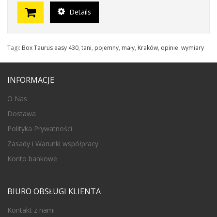
Details
Tagi:
Box Taurus easy 430
,
tani
,
pojemny
,
mały
,
Kraków
,
opinie. wymiary
INFORMACJE
O Nas
Dostawa
Polityka Prywatności
Zasady i Warunki współpracy
Konto bankowe
BIURO OBSŁUGI KLIENTA
Kontakt z nami