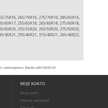
55/75R16, 265/70R16, 275/70R16, 285/65R16,
85/60R17, 255/65R18, 265/60R18, 275/60R18,
35/60R20, 255/55R20, 265/50R20, 275/50R20,
85/45R21, 295/40R21, 315/40R21, 265/40R22,
vo
,
samonapinacz
,
Mazda cx60 235/50 20
MOJE KONTO
Moje konto
Historia zamówień
Schowek