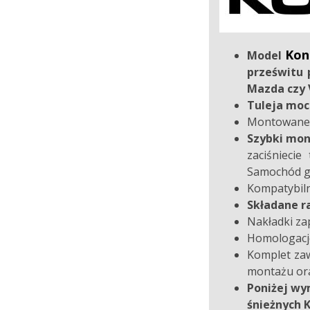
Kon
Model
prześwitu
Mazda czy 
Tuleja moc
Montowane n
Szybki mon
zaciśnieci
Samochód go
Kompatybiln
Składane r
Nakładki z
Homologacje
Komplet zaw
montażu or
Poniżej wy
śnieżny