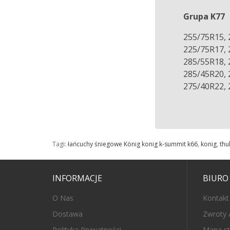
Grupa K77
255/75R15, 
225/75R17, 
285/55R18, 
285/45R20, 
275/40R22, 
Tagi:
łańcuchy śniegowe König konig k-summit k66
,
konig
,
thu
INFORMACJE
BIURO
O Nas
Kontakt
Dostawa
Zwroty 
Polityka Prywatności
Mapa st