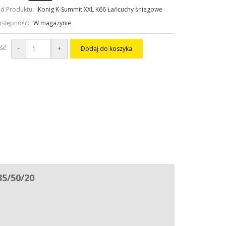
d Produktu:
Konig K-Summit XXL K66 Łańcuchy śniegowe
stępność:
W magazynie
ość
-
+
Dodaj do koszyka
35/50/20