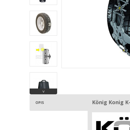
˅
König Konig K
OPIS