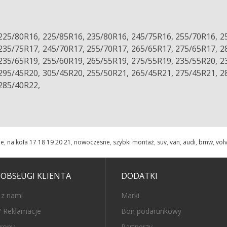
225/80R16, 225/85R16, 235/80R16, 245/75R16, 255/70R16, 2
235/75R17, 245/70R17, 255/70R17, 265/65R17, 275/65R17, 2
235/65R19, 255/60R19, 265/55R19, 275/55R19, 235/55R20, 2
295/45R20, 305/45R20, 255/50R21, 265/45R21, 275/45R21, 2
285/40R22,
le
,
na koła 17 18 19 20 21
,
nowoczesne
,
szybki montaż
,
suv
,
van
,
audi
,
bmw
,
vol
 OBSŁUGI KLIENTA
DODATKI
 z nami
Marki
/ Reklamacje
Bon podarunkowy
rony
Partnerzy