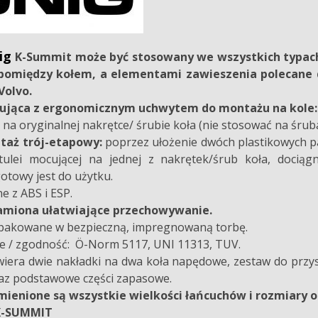
ig
K-Summit może być stosowany we wszystkich typac
 pomiędzy kołem, a elementami zawieszenia
polecane 
Volvo.
ująca z ergonomicznym uchwytem do montażu na kole: w
a oryginalnej nakrętce/ śrubie koła (nie stosować na śru
taż trój-etapowy:
poprzez ułożenie dwóch plastikowych pa
e tulei mocującej na jednej z nakrętek/śrub koła, doci
towy jest do użytku.
e z ABS i ESP.
amiona ułatwiające przechowywanie.
apakowane w bezpieczną, impregnowaną torbę.
 / zgodność: Ö-Norm 5117, UNI 11313, TUV.
iera dwie nakładki na dwa koła napędowe, zestaw do przy
az podstawowe części zapasowe.
mienione są wszystkie wielkości łańcuchów i rozmiar
ch K-SUMMIT