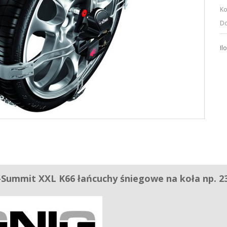
Ko
Do
Il
-Summit XXL K66 ł
ańcuchy śniegowe na koła np. 2