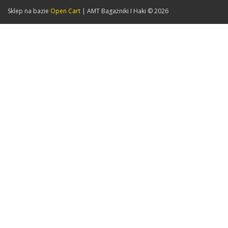
Sklep na bazie
Open Cart
| AMT Bagażniki I Haki © 2026