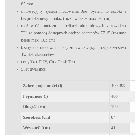
85 mm
innowacyjny system mocowania Jaw System to szybki i
bezproblemowy montaż (rozstaw belek max. 92 cm)
możliwość montażu na belkach aluminiowych z rowkiem
"T" za pomocą dostępnych osobno adapterów 77.15 (rozstaw
belek max. 103 cm)
taśmy do mocowania bagażu zwiększające bezpieczeństwo
Twoich akcesoriów
certyfikat TUV, City Crash Test
5 lat gwarancji
Zakres pojemności (l)
400-499
Pojemność (l)
480
Długość (cm)
199
Szerokość (cm)
84
Wysokość (cm)
41