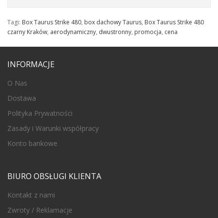
Tagi:
Box Taurus Strike 480
,
box dachowy Taurus
,
Box Taurus Strike 480
czarny Kraków
,
aerodynamiczny
,
dwustronny
,
promocja
,
cena
INFORMACJE
O Nas
Dostawa
Polityka Prywatności
Zasady i Warunki współpracy
Konto bankowe
BIURO OBSŁUGI KLIENTA
Kontakt z nami
Zwroty / Reklamacje