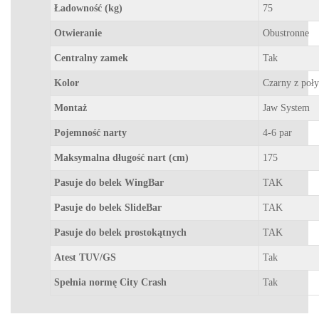
Ładowność (kg)
75
Otwieranie
Obustronne
Centralny zamek
Tak
Kolor
Czarny z poł
Montaż
Jaw System
Pojemność narty
4-6 par
Maksymalna długość nart (cm)
175
Pasuje do belek WingBar
TAK
Pasuje do belek SlideBar
TAK
Pasuje do belek prostokątnych
TAK
Atest TUV/GS
Tak
Spełnia normę City Crash
Tak