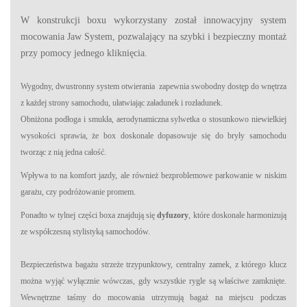
W konstrukcji boxu wykorzystany został innowacyjny system
mocowania Jaw System, pozwalający na szybki i bezpieczny montaż
przy pomocy jednego kliknięcia.
Wygodny, dwustronny system otwierania zapewnia swobodny dostęp do wnętrza
z każdej strony samochodu, ułatwiając załadunek i rozładunek.
Obniżona podłoga i smukła, aerodynamiczna sylwetka o stosunkowo niewielkiej
wysokości sprawia, że box doskonale dopasowuje się do bryły samochodu
tworząc z nią jedna całość.
Wpływa to na komfort jazdy, ale również bezproblemowe parkowanie w niskim
garażu, czy podróżowanie promem.
Ponadto w tylnej części boxa znajdują się
dyfuzory
, które doskonale harmonizują
ze współczesną stylistyką samochodów.
Bezpieczeństwa bagażu strzeże trzypunktowy, centralny zamek, z którego klucz
można wyjąć wyłącznie wówczas, gdy wszystkie rygle są właściwe zamknięte.
Wewnętrzne taśmy do mocowania utrzymują bagaż na miejscu podczas