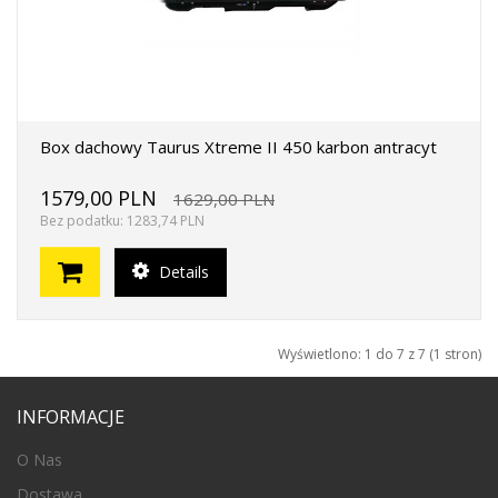
Box dachowy Taurus Xtreme II 450 karbon antracyt
1579,00 PLN
1629,00 PLN
Bez podatku: 1283,74 PLN
Details
Wyświetlono: 1 do 7 z 7 (1 stron)
INFORMACJE
O Nas
Dostawa