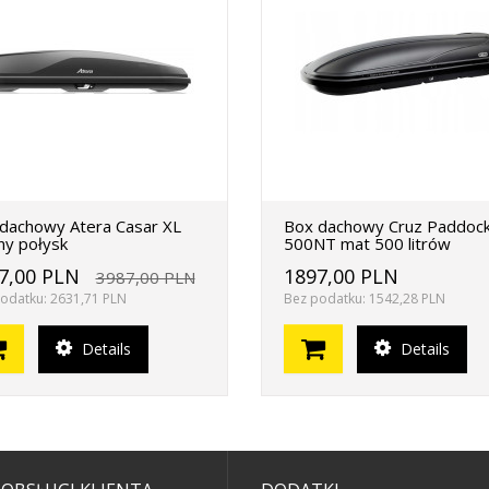
dachowy Atera Casar XL
Box dachowy Cruz Paddoc
ny połysk
500NT mat 500 litrów
7,00 PLN
1897,00 PLN
3987,00 PLN
odatku: 2631,71 PLN
Bez podatku: 1542,28 PLN
Details
Details