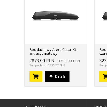
Box dachowy Atera Casar XL
Box 
antracyt matowy
czar
2873,00 PLN
323
3799,00 PLN
Bez podatku: 2335,77 PLN
Bez p
Details