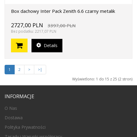
Box dachowy Inter Pack Zenith 6.6 czarny metalik
2727,00 PLN
3397,00 PLN
Bez podatku: 2217,07 PLN
Details
1
2
>
>|
Wyświetlono: 1 do 15 z 25 (2 stron)
INFORMACJE
O Nas
Dostawa
Polityka Prywatności
Zasady i Warunki współpracy