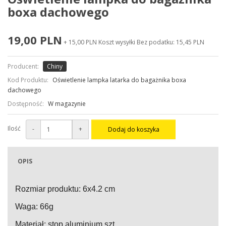
boxa dachowego
19,00 PLN
+ 15,00 PLN Koszt wysyłki
Bez podatku: 15,45 PLN
Producent:
Chiny
Kod Produktu:
Oświetlenie lampka latarka do bagażnika boxa
dachowego
Dostępność:
W magazynie
Ilość
-
+
Dodaj do koszyka
OPIS
Rozmiar produktu: 6x4.2 cm
Waga: 66g
Materiał: stop aluminium szt