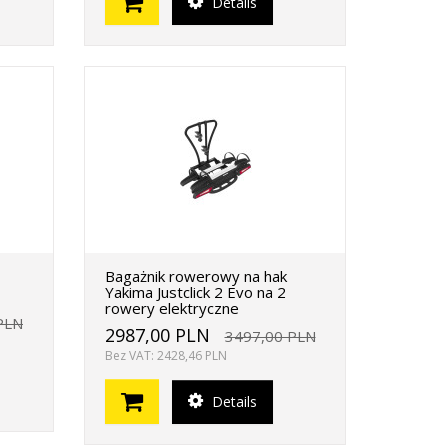
Details
Bagażnik rowerowy na hak
Yakima Justclick 2 Evo na 2
rowery elektryczne
PLN
2987,00 PLN
3497,00 PLN
Bez VAT: 2428,46 PLN
Details