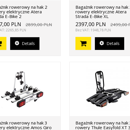
żnik rowerowy na hak 2
Bagażnik rowerowy na hak 
ry elektryczne Atera
rowery elektryczne Atera
da E-Bike 2
Strada E-Bike XL
7,00 PLN
2397,00 PLN
2899,00 PLN
2499,00 
AT: 2265,85 PLN
Bez VAT: 1948,78 PLN
Details
Details
żnik rowerowy na hak 3
Bagażnik rowerowy na hak 
ry elektryczne Amos Giro
rowery Thule Easyfold XT 