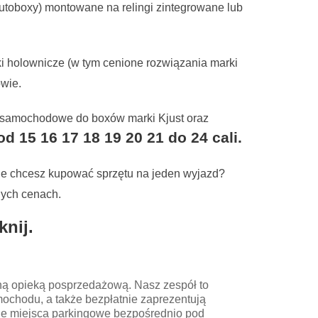
oboxy) montowane na relingi zintegrowane lub
i holownicze (w tym cenione rozwiązania marki
owie.
 samochodowe do boxów marki Kjust oraz
15 16 17 18 19 20 21 do 24 cali.
ie chcesz kupować sprzętu na jeden wyjazd?
nych cenach.
knij.
łną opieką posprzedażową. Nasz zespół to
mochodu, a także bezpłatnie zaprezentują
dne miejsca parkingowe bezpośrednio pod