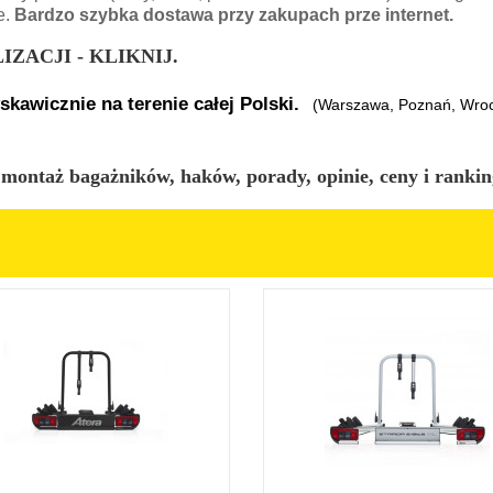
e.
Bardzo szybka dostawa przy zakupach prze internet.
ZACJI - KLIKNIJ.
awicznie na terenie całej Polski.
(Warszawa, Poznań, Wrocł
 montaż bagażników, haków, porady, opinie, ceny i rankin