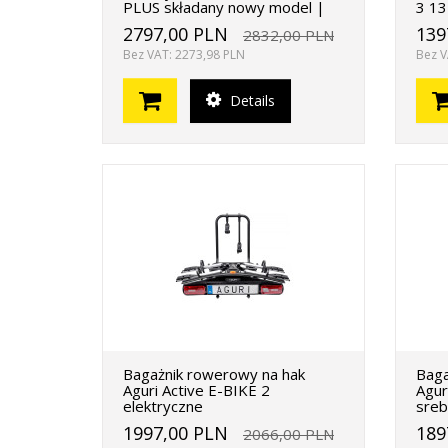
PLUS składany nowy model |
3 13
2797,00 PLN
139
2832,00 PLN
Bez VAT: 2273,98 PLN
Bez V
Details
Bagażnik rowerowy na hak
Baga
Aguri Active E-BIKE 2
Agur
elektryczne
sreb
1997,00 PLN
189
2066,00 PLN