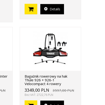
Details
Inter
Bagażnik rowerowy na hak
Thule 926 + 926-1
Velocompact 4 rowery
3349,00 PLN
PLN
3597,00 PLN
Bez VAT: 2722,76 PLN