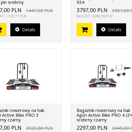
 pin srebrny
934
7,00 PLN
3797,00 PLN
1447,00 PLN
3987,00 
AT: 1135,77 PLN
Bez VAT: 3086,99 PLN
Details
Details
żnik rowerowy na hak
Bagażnik rowerowy na hak
i Active Bike PRO 3
Aguri Active Bike PRO 4 (3
rny czarny
srebrny czarny
7,00 PLN
2297,00 PLN
2023,00 PLN
2445,00 