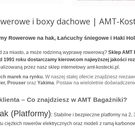
werowe i boxy dachowe | AMT-Kost
my Rowerowe na hak, Łańcuchy śniegowe i Haki Hol
d za miasto, a może rodzinną wyprawę rowerową?
Sklep AMT 
d 1991 roku dostarczamy kierowcom najwyższej jakości rozw
alizowaną przez nasz sklep internetowy amt-kostecki.pl.
ch marek na rynku.
W naszej stałej ofercie znajdziesz niezaw
der, Prouser
oraz
Yakima
. Postaw na wieloletnie doświadczeni
klienta – Co znajdziesz w AMT Bagażniki?
ak (Platformy)
:
Stabilne i bezpieczne platformy na 2,
rtu ciężkich rowerów elektrycznych oraz modeli z ramą karbono