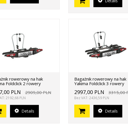
Details
żnik rowerowy na hak
Bagażnik rowerowy na hak
ma Foldclick 2 rowery
Yakima Foldclick 3 rowery
7,00 PLN
2997,00 PLN
2909,00 PLN
3315,00 
AT: 2192,68 PLN
Bez VAT: 2436,59 PLN
Details
Details