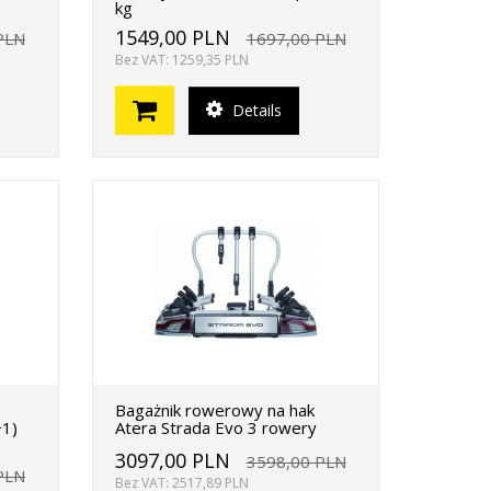
kg
1549,00 PLN
PLN
1697,00 PLN
Bez VAT: 1259,35 PLN
Details
Bagażnik rowerowy na hak
+1)
Atera Strada Evo 3 rowery
3097,00 PLN
3598,00 PLN
PLN
Bez VAT: 2517,89 PLN