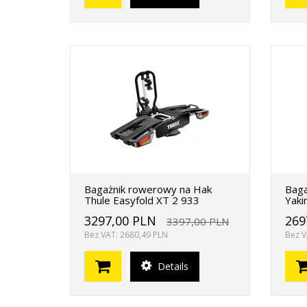
Bagażnik rowerowy na Hak
Baga
Thule Easyfold XT 2 933
Yaki
3297,00 PLN
269
3397,00 PLN
Bez VAT: 2680,49 PLN
Bez V
Details