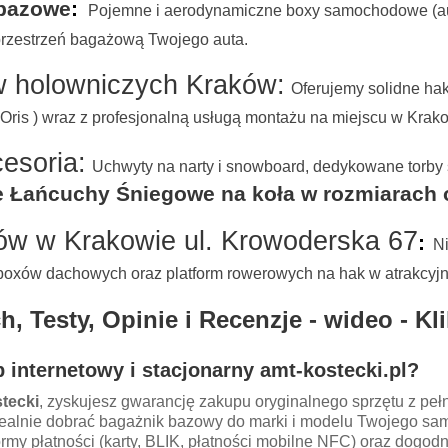
 bazowe
:
Pojemne i aerodynamiczne boxy samochodowe (aut
przestrzeń bagażową Twojego auta.
w holowniczych Kraków:
Oferujemy solidne hak
 Oris ) wraz z profesjonalną usługą montażu na miejscu w Krak
cesoria:
Uchwyty na narty i snowboard, dedykowane torby
ańcuchy Śniegowe na koła w rozmiarach od 
ów w Krakowie ul. Krowoderska 67
:
N
i boxów dachowych oraz platform rowerowych na hak w atrakcyj
 Testy, Opinie i Recenzje - wideo - Kli
 internetowy i stacjonarny amt-ko
stecki.pl?
tecki
, zyskujesz gwarancję zakupu oryginalnego sprzętu z pe
idealnie dobrać bagażnik bazowy do marki i modelu Twojego sa
rmy płatności (karty, BLIK, płatności mobilne NFC) oraz dogo