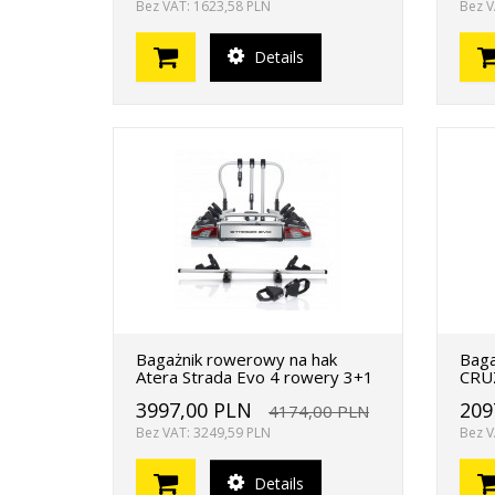
Bez VAT: 1623,58 PLN
Bez V
Details
Bagażnik rowerowy na hak
Baga
Atera Strada Evo 4 rowery 3+1
CRUZ
3997,00 PLN
209
4174,00 PLN
Bez VAT: 3249,59 PLN
Bez V
Details