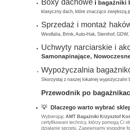
Boxy dachowe
i
bagażniki
klasyczny dach, które znacząco zwiększą 
Sprzedaż i montaż hakó
Westfalia, Brink, Auto-Hak, Stenihof, GDW,
Uchwyty narciarskie i ak
Samonapinające, Nowoczesne Ł
Wypożyczalnia bagażnik
Skorzystaj z naszej lokalnej wypożyczaln
Przewodnik po bagażnikach,
💡
Dlaczego warto wybrać sklep
Wybierając
AMT Bagażniki Krzysztof Kos
certyfikowani technicy, którzy pomogą Ci 
działanie sprzętu. Zapewniamy wygodne fo