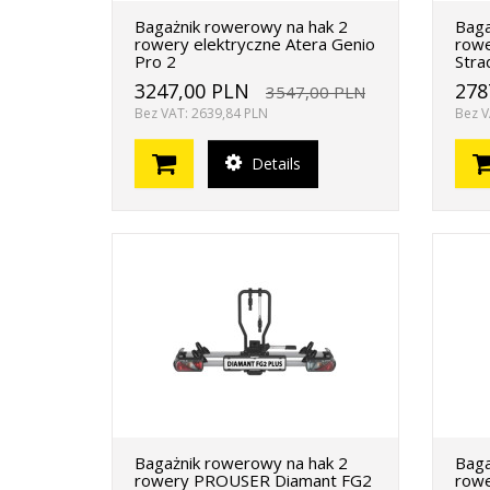
Bagażnik rowerowy na hak 2
Baga
rowery elektryczne Atera Genio
rowe
Pro 2
Stra
3247,00 PLN
278
3547,00 PLN
Bez VAT: 2639,84 PLN
Bez V
Details
Bagażnik rowerowy na hak 2
Baga
rowery PROUSER Diamant FG2
rowe