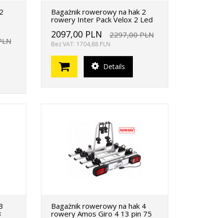
2
Bagażnik rowerowy na hak 2
rowery Inter Pack Velox 2 Led
2097,00 PLN
2297,00 PLN
PLN
Bez VAT: 1704,88 PLN
Details
3
Bagażnik rowerowy na hak 4
3
rowery Amos Giro 4 13 pin 75