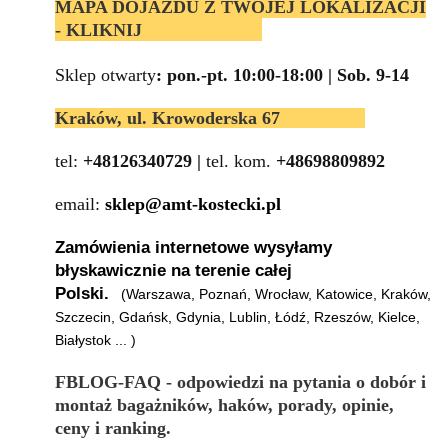
MAPA DOJAZDU Z TWOJEJ LOKALIZACJI
- KLIKNIJ
Sklep otwarty
: pon.-pt. 10:00-18:00 | Sob. 9-14
Kraków, ul. Krowoderska 67
tel:
+48126340729 |
tel.
kom.
+48698809892
email:
sklep@amt-kostecki.pl
Zamówienia internetowe wysyłamy
błyskawicznie na terenie całej
Polski.
(Warszawa, Poznań, Wrocław, Katowice, Kraków,
Szczecin, Gdańsk, Gdynia, Lublin, Łódź, Rzeszów, Kielce,
Białystok ... )
FBLOG-FAQ - odpowiedzi na pytania o dobór i
montaż bagażników, haków, porady, opinie,
ceny i ranking.