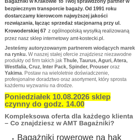
Bagażniki w Krakowie
to Twój sprawdzony partner w
bezpiecznym transporcie bagaży. Od 1991 roku
dostarczamy kierowcom najwyższej jakości
rozwiązania, łącząc sprzedaż stacjonarną przy ul.
Krowoderskiej 67
z ogólnopolską wysyłką realizowaną
przez nasz sklep internetowy amt-kostecki.pl.
Jesteśmy autoryzowanym partnerem wiodących marek
na rynku.
W naszej stałej ofercie znajdziesz niezawodne
produkty od firm takich jak
Thule, Taurus, Aguri, Atera,
Westfalia, Cruz, Inter Pack, Spinder, Prouser
oraz
Yakima
. Postaw na wieloletnie doświadczenie,
profesjonalne doradztwo oraz asortyment, który sprosta
każdemu wyzwaniu na drodze.
Poniedziałek 10.08.2026 sklep
czynny do godz. 14.00
Kompleksowa oferta dla każdego klienta
– Co znajdziesz w AMT Bagażniki?
Bagażniki rowerowe na hak