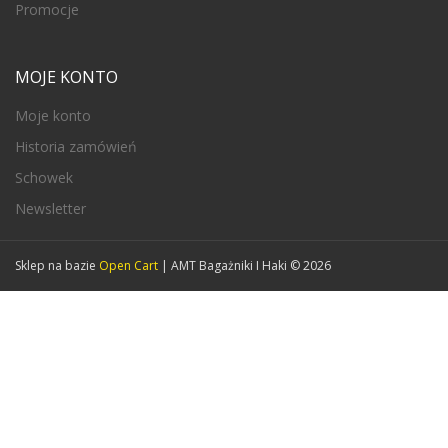
Promocje
MOJE KONTO
Moje konto
Historia zamówień
Schowek
Newsletter
Sklep na bazie
Open Cart
| AMT Bagażniki I Haki © 2026