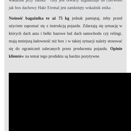
wskaźnik przy zamku . Gdy jest otwarty sygnalizuje na czerwono
jak
box dachowy Hakr Etrenal
jest zamknięty wskaźnik znika .
Nośność bagażnika to aż 75 kg
jednak pamiętaj, żeby przed
użyciem zapoznać się z instrukcją pojazdu. Zdarzają się sytuację w
których dach auta i belki bazowe lud dach samochodu czy relingi,
mają mniejszą ładowność niż box i w takiej sytuacji należy stosować
się do ograniczeń zalecanych przez producenta pojazdu.
Opinie
klientó
w na temat tego produktu są bardzo pozytywne.