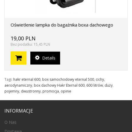
Oświetlenie lampka do bagażnika boxa dachowego
19,00 PLN
Bez podatku: 15,45 PLN
Details
Tagi:
hakr eternal 600
,
box samochodowy eternal 500
,
cichy
,
aerodynamiczny
,
box dachowy Hakr Eternal 600
,
600 litrów
,
duży
,
pojemny
,
dwustronny
,
promocja
,
opinie
INFORMACJE
O Nas
Dostawa