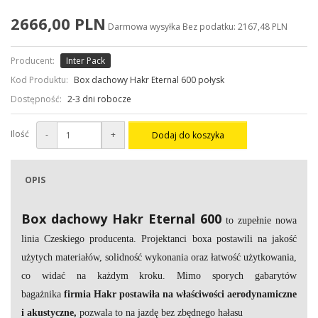
2666,00 PLN
Darmowa wysyłka
Bez podatku: 2167,48 PLN
Producent:
Inter Pack
Kod Produktu:
Box dachowy Hakr Eternal 600 połysk
Dostępność:
2-3 dni robocze
Ilość
-
+
Dodaj do koszyka
OPIS
Box dachowy Hakr Eternal 600
to zupełnie nowa
linia Czeskiego producenta. Projektanci boxa postawili na jakość
użytych materiałów, solidność wykonania oraz łatwość użytkowania,
co widać na każdym kroku. Mimo sporych gabarytów
bagażnika
firmia Hakr postawiła na właściwości aerodynamiczne
i akustyczne,
pozwala to na jazdę bez zbędnego hałasu