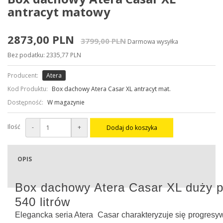
antracyt matowy
2873,00 PLN
3799,00 PLN
Darmowa wysyłka
Bez podatku: 2335,77 PLN
Producent:
Atera
Kod Produktu:
Box dachowy Atera Casar XL antracyt mat.
Dostępność:
W magazynie
Ilość
-
+
Dodaj do koszyka
OPIS
Box dachowy Atera Casar XL duży 
540 litrów
Elegancka seria Atera Casar charakteryzuje się progres