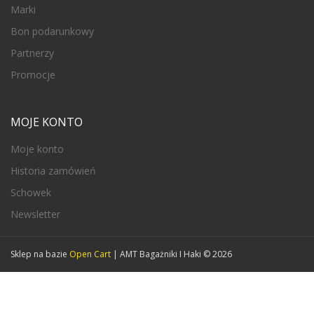
Marki
Bon podarunkowy
Partnerzy
Promocje
MOJE KONTO
Moje konto
Historia zamówień
Schowek
Newsletter
Sklep na bazie
Open Cart
| AMT Bagażniki I Haki © 2026