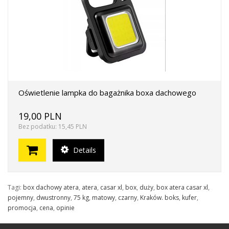
Oświetlenie lampka do bagażnika boxa dachowego
19,00 PLN
Bez podatku: 15,45 PLN
Details
Tagi:
box dachowy atera
,
atera
,
casar xl
,
box
,
duży
,
box atera casar xl
,
pojemny
,
dwustronny
,
75 kg
,
matowy
,
czarny
,
Kraków. boks
,
kufer
,
promocja
,
cena
,
opinie