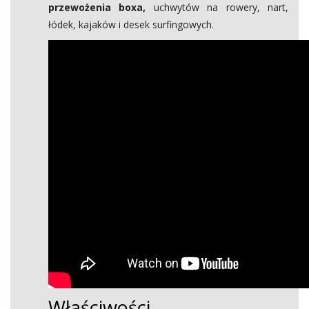
przewożenia boxa,
uchwytów na rowery, nart,
łódek, kajaków i desek surfingowych.
Właściwości