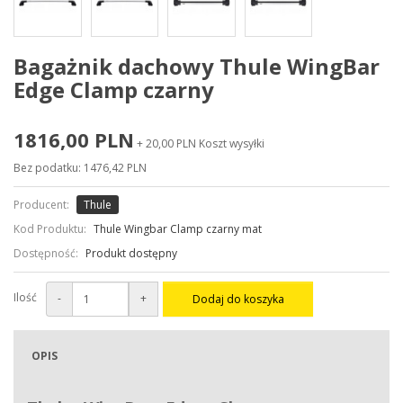
Bagażnik dachowy Thule WingBar
Edge Clamp czarny
1816,00 PLN
+ 20,00 PLN Koszt wysyłki
Bez podatku: 1476,42 PLN
Producent:
Thule
Kod Produktu:
Thule Wingbar Clamp czarny mat
Dostępność:
Produkt dostępny
Ilość
-
+
Dodaj do koszyka
OPIS