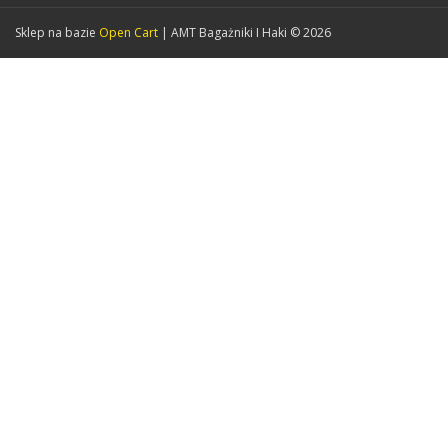
Sklep na bazie
Open Cart
| AMT Bagażniki I Haki © 2026