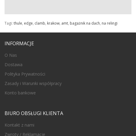
Tagi:
thule
,
edge
,
clamb
,
krakow
,
amt
,
bagażnik na dach
,
na relingi
INFORMACJE
O Nas
Dostawa
Polityka Prywatności
Zasady i Warunki współpracy
Konto bankowe
BIURO OBSŁUGI KLIENTA
Kontakt z nami
Zwroty / Reklamacje