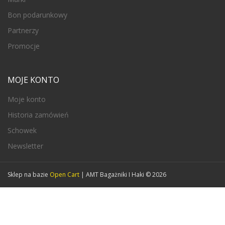
Bon podarunkowy
Partnerzy
Promocje
MOJE KONTO
Moje konto
Historia zamówień
Schowek
Newsletter
Sklep na bazie
Open Cart
| AMT Bagażniki I Haki © 2026