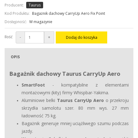
Producent:
Taurus
Kod Produktu:
Bagażnik dachowy CarryUp Aero Fix Point
Dostępność:
W magazynie
Ilość
-
+
Dodaj do koszyka
OPIS
Bagażnik dachowy Taurus CarryUp Aero
SmartFoot
- kompatybilne z elementami
montażowymi (kity) firmy Whispbar-Yakima.
Aluminiowe belki
Taurus CarryUp Aero
o przekroju
skrzydła samolotu szer. 80 mm wys. 27 mm
ładowność 75 kg.
Bagażnik generuje mniej uciążliwego szumu podczas
jazdy.