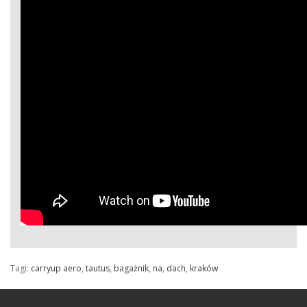
Tagi:
carryup aero
,
tautus
,
bagażnik
,
na
,
dach
,
kraków