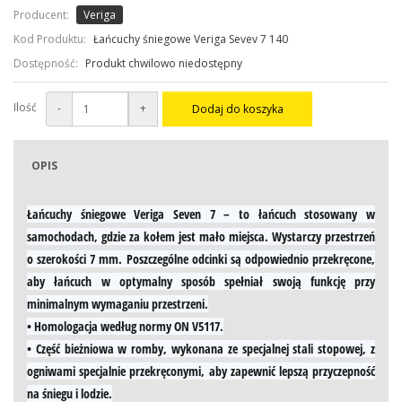
Producent:
Veriga
Kod Produktu:
Łańcuchy śniegowe Veriga Sevev 7 140
Dostępność:
Produkt chwilowo niedostępny
Ilość
-
+
Dodaj do koszyka
OPIS
Łańcuchy śniegowe Veriga Seven 7
– to łańcuch stosowany w
samochodach, gdzie za kołem jest mało miejsca. Wystarczy przestrzeń
o szerokości 7 mm. Poszczególne odcinki są odpowiednio przekręcone,
aby łańcuch w optymalny sposób spełniał swoją funkcję przy
minimalnym wymaganiu przestrzeni.
• Homologacja według normy ON V5117.
• Część bieżniowa w romby, wykonana ze specjalnej stali stopowej, z
ogniwami specjalnie przekręconymi, aby zapewnić lepszą przyczepność
na śniegu i lodzie.