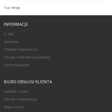
Tagi:
Veriga
INFORMACJE
O Nas
Dostawa
Polityka Prywatności
Zasady i Warunki współpracy
Konto bankowe
BIURO OBSŁUGI KLIENTA
Kontakt z nami
Zwroty / Reklamacje
Mapa strony