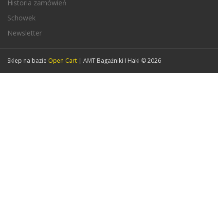
Historia zamówień
Schowek
Newsletter
Sklep na bazie
Open Cart
| AMT Bagażniki I Haki © 2026