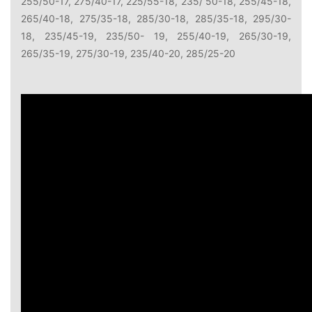
255/50-17, 275/40-17, 225/55-18, 235/ 50-18, 255/45-18,
265/40-18, 275/35-18, 285/30-18, 285/35-18, 295/30-
18, 235/45-19, 235/50- 19, 255/40-19, 265/30-19,
265/35-19, 275/30-19, 235/40-20, 285/25-20