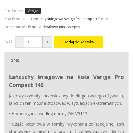
Producent:
Veriga
Kod Produktu:
Łańcuchy śniegowe Veriga Pro compact 9 mm
Dostępność:
Produkt chwilowo niedostępny
Ilość
-
+
Dodaj do koszyka
OPIS
Łańcuchy śniegowe na koła Veriga Pro
Compact 140
Jako wytrzymały i przewidziany do długotrwałego używania,
łańcuch ten można stosować w sytuacjach ekstremalnych.
• Homologacja według normy ON V5117.
• Część bieżniowa w romby, wykonana ze specjalnej stali
stopowej,z ogniwami o profilu D zapewniającymi lepszą