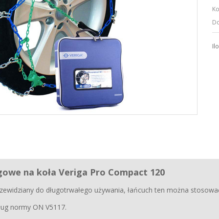
Ko
Do
Il
gowe na koła Veriga Pro Compact 120
przewidziany do długotrwałego używania, łańcuch ten można stosowa
ług normy ON V5117.