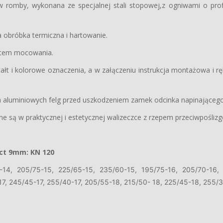
w romby, wykonana ze specjalnej stali stopowej,z ogniwami o prof
 obróbka termiczna i hartowanie.
stem mocowania.
ałt i kolorowe oznaczenia, a w załączeniu instrukcja montażowa i r
ia aluminiowych felg przed uszkodzeniem zamek odcinka napinająceg
e są w praktycznej i estetycznej walizeczce z rzepem przeciwpośli
ct 9mm: KN 120
-14, 205/75-15, 225/65-15, 235/60-15, 195/75-16, 205/70-16,
17, 245/45-17, 255/40-17, 205/55-18, 215/50- 18, 225/45-18, 255/