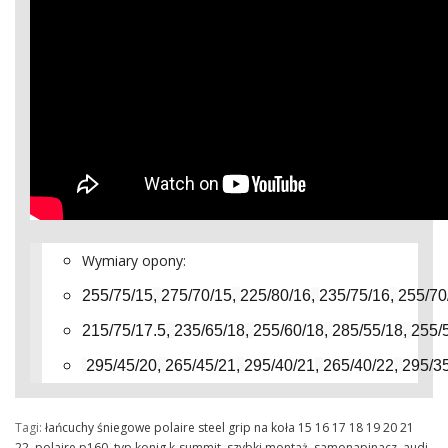
Wymiary opony:
255/75/15
,
275/70/15
,
225/80/16
,
235/75/16
,
255/70
215/75/17.5
,
235/65/18
,
255/60/18
,
285/55/18
,
255/
295/45/20
,
265/45/21
,
295/40/21
,
265/40/22
,
295/3
Tagi:
łańcuchy śniegowe polaire steel grip na koła 15 16 17 18 19 20 21
22
,
polaire p160
,
typ konig k-summit
,
szybki montaż
,
samonapinacz
,
audi
,