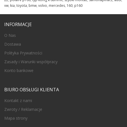
vw
,
kia
,
toyota
,
bmw
,
volvo
,
mercedes
,
160
,
p160
INFORMACJE
O Nas
Dostawa
Polityka Prywatności
Zasady i Warunki współpracy
Konto bankowe
BIURO OBSŁUGI KLIENTA
Kontakt z nami
Zwroty / Reklamacje
Mapa strony