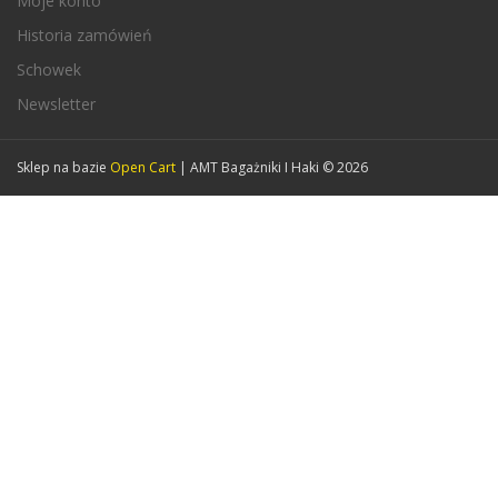
Moje konto
Historia zamówień
Schowek
Newsletter
Sklep na bazie
Open Cart
| AMT Bagażniki I Haki © 2026