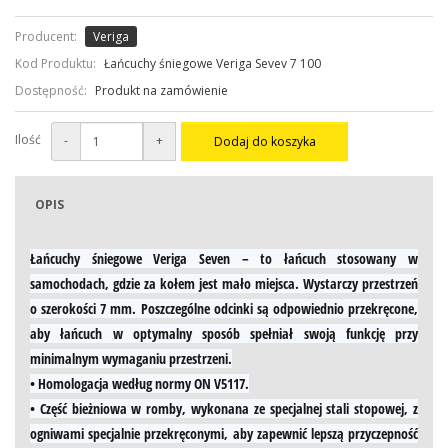
Producent:
Veriga
Kod Produktu:
Łańcuchy śniegowe Veriga Sevev 7 100
Dostępność:
Produkt na zamówienie
Ilość
-
+
Dodaj do koszyka
OPIS
Łańcuchy śniegowe Veriga Seven
– to łańcuch stosowany w
samochodach, gdzie za kołem jest mało miejsca. Wystarczy przestrzeń
o szerokości 7 mm. Poszczególne odcinki są odpowiednio przekręcone,
aby łańcuch w optymalny sposób spełniał swoją funkcję przy
minimalnym wymaganiu przestrzeni.
• Homologacja według normy ON V5117.
• Część bieżniowa w romby, wykonana ze specjalnej stali stopowej, z
ogniwami specjalnie przekręconymi, aby zapewnić lepszą przyczepność