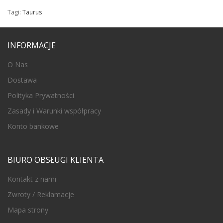
Tagi:
Taurus
INFORMACJE
O Nas
Dostawa
Polityka Prywatności
Zasady i Warunki współpracy
Konto bankowe
BIURO OBSŁUGI KLIENTA
Kontakt z nami
Zwroty / Reklamacje
Mapa strony