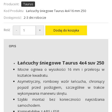
Producent:
Taurus
Kod Produktu:
Łańcuchy śniegowe Taurus 4x4 16 mm 250
Dostępność:
2-3 dni robocze
Ilość
-
+
Dodaj do koszyka
OPIS
Łańcuchy śniegowe Taurus 4x4 suv 250
Mocne ogniwa o wysokości 16 mm i przekroju w
kształcie kwadratu.
Asymetryczny, rombowy wzór łańcucha, chroniący
pojazd przed poślizgiem, szczególnie w trakcie
wykonywania manewru skrętu.
Szybki montaż bez konieczności najeżdżania
samochodem.
Kompatybilne z ABS i ESP.