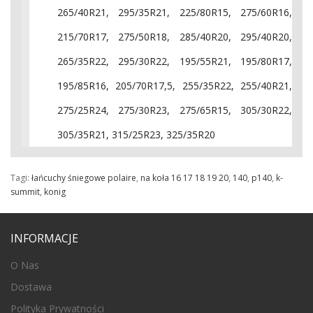
265/40R21, 295/35R21, 225/80R15, 275/60R16,
215/70R17, 275/50R18, 285/40R20, 295/40R20,
265/35R22, 295/30R22, 195/55R21, 195/80R17,
195/85R16, 205/70R17,5, 255/35R22, 255/40R21,
275/25R24, 275/30R23, 275/65R15, 305/30R22,
305/35R21, 315/25R23, 325/35R20
Tagi:
łańcuchy śniegowe polaire
,
na koła 16 17 18 19 20
,
140
,
p140
,
k-
summit
,
konig
INFORMACJE
O Nas
Dostawa
Polityka Prywatności