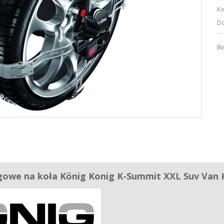
Ko
Do
Il
gowe na koła König Konig K-Summit XXL Suv Van 