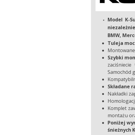
Model K-
niezależni
BMW, Merce
Tuleja moc
Montowane n
Szybki mon
zaciśnieci
Samochód go
Kompatybiln
Składane r
Nakładki z
Homologacje
Komplet zaw
montażu or
Poniżej wy
śnieżny