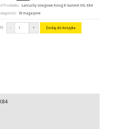
d Produktu:
Łańcuchy śniegowe Konig K-Summit XXL K84
stępność:
W magazynie
ość
-
+
Dodaj do koszyka
K84