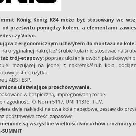
Summit
König Konig K84
może być stosowany we wsz
e od prześwitu pomiędzy kołem, a elementami zawie
des czy Volvo.
ująca z ergonomicznym uchwytem do montażu na kole: w
a oryginalnej nakrętce/ śrubie koła (nie stosować na śru
taż trój-etapowy:
poprzez ułożenie dwóch plastikowych pa
e tulei mocującej na jednej z nakrętek/śrub koła, doci
towy jest do użytku.
e z ABS i ESP.
amiona ułatwiające przechowywanie.
apakowane w bezpieczną, impregnowaną torbę.
 / zgodność: Ö-Norm 5117, UNI 11313, TUV.
iera dwie nakładki na dwa koła napędowe, zestaw do przy
az podstawowe części zapasowe.
mienione są wszystkie wielkości łańcuchów i rozmiar
ch K-SUMMIT