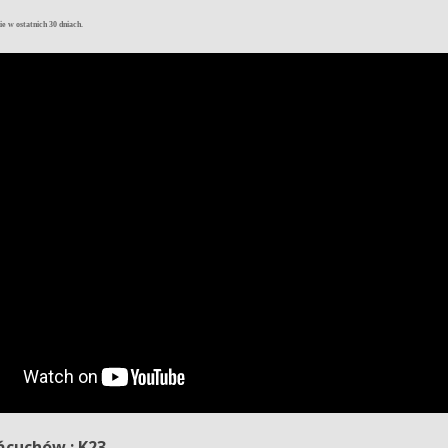
e w ostatnich 30 dniach.
ńcuchów : K23