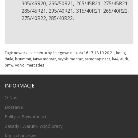
305/45R20, 255/50R21, 265/45R21, 275/45R21,
285/45R21, 295/40R21, 315/40R21, 265/40R22,
275/40R22, 285/40R22,
Tagi:
nowoczesne łańcuchy śniegowe na koła 16 17 18 19 20 21
,
konig
,
thule
,
k-summit
,
łatwy montaż
,
szybki montaż
,
samonapinacz
,
k44
,
audi
,
bmw
,
volvo
,
mercedes
INFORMACJE
O Nas
Dostawa
Polityka Prywatności
Zasady i Warunki współpracy
Konto bankowe