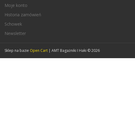
Moje konto
Historia zamówień
Schowek
Newsletter
Sklep na bazie
Open Cart
| AMT Bagażniki I Haki © 2026