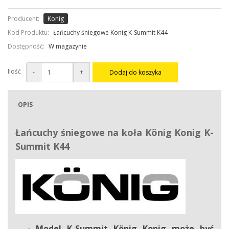
Producent:
Konig
Kod Produktu:
Łańcuchy śniegowe Konig K-Summit K44
Dostępność:
W magazynie
Ilość
-
+
Dodaj do koszyka
OPIS
Łańcuchy śniegowe na koła
König Konig
K-
Summit K44
Model K-Summit
König Konig
może być