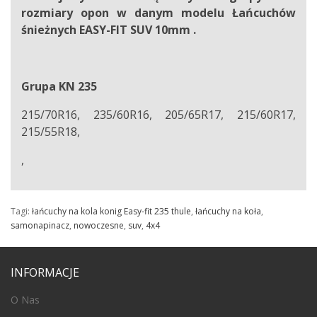
rozmiary opon w danym modelu Łańcuchów
śnieżnych EASY-FIT SUV 10mm .
Grupa KN 235
215/70R16, 235/60R16, 205/65R17, 215/60R17,
215/55R18,
,
Tagi:
łańcuchy na kola konig Easy-fit 235 thule
,
łańcuchy na koła
,
samonapinacz
,
nowoczesne
,
suv
,
4x4
INFORMACJE
O Nas