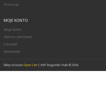
Promocje
MOJE KONTO
Moje konto
Historia zamówień
Schowek
Newsletter
Sklep na bazie
Open Cart
| AMT Bagażniki I Haki © 2026