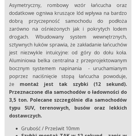
Asymetryczny, rombowy wzór łańcucha oraz
dodatkowe ogniwa kruszące lód wpływa na bardzo
dobrą przyczepność samochodu do podłoża
zarówno na ośnieżonych jak i pokrytych lodem
drogach. Wbudowany system wewnętrznych,
sztywnych łuków sprawia, że zakładanie łańcuchów
jest niezwykle intuicyjne: od góry do dołu koła.
Aluminiowa belka centralna z przeprojektowanym
bocznym systemem napinania - uruchamianym
poprzez naciśnięcie stopą łańcucha powoduje,
że
montaż jest tak szybki (12 sekund).
Przeznaczone dla samochodów o ładowności do
3,5 ton. Polecane szczególnie dla samochodów
typu SUV, terenowych, busów oraz lekkich
dostawczych.
Grubość / Prześwit 10mm
Szybki montaż TAK w 12 sekund - zapis w