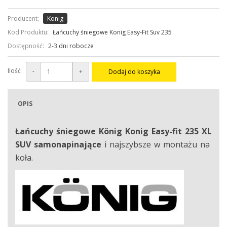
Producent:
Konig
Kod Produktu:
Łańcuchy śniegowe Konig Easy-Fit Suv 235
Dostępność:
2-3 dni robocze
Ilość
-
+
Dodaj do koszyka
OPIS
Łańcuchy śniegowe
König Konig
Easy-fit 235 XL
SUV
samonapinające
i najszybsze w montażu na
koła.