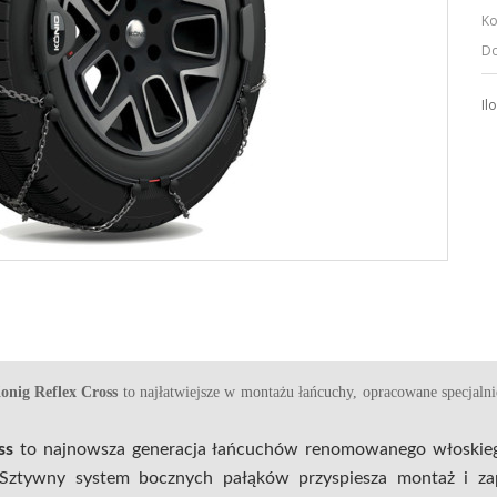
Ko
Do
Il
onig Reflex Cross
to najłatwiejsze w montażu łańcuchy, opracowane specja
ss
to najnowsza generacja łańcuchów renomowanego włoskieg
Sztywny system bocznych pałąków przyspiesza montaż i za