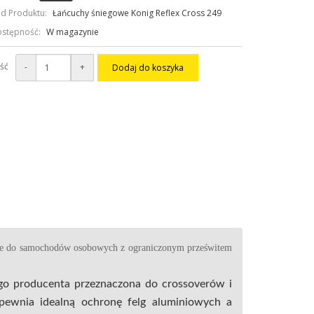
d Produktu:
Łańcuchy śniegowe Konig Reflex Cross 249
stępność:
W magazynie
ość
-
+
Dodaj do koszyka
lnie do samochodów osobowych z ograniczonym prześwitem
o producenta przeznaczona do crossoverów i
pewnia idealną ochronę felg aluminiowych a