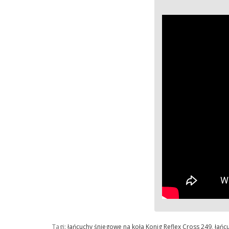
Tagi:
łańcuchy śniegowe na koła Konig Reflex Cross 249
,
łańc