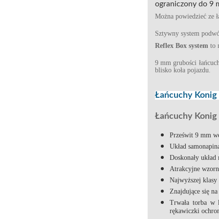
ograniczony do 9
Można powiedzieć ze ła
Sztywny system podwój
Reflex Box system
to 
9 mm grubości łańcuch
blisko koła pojazdu.
Łańcuchy Konig 
Łańcuchy Konig 
Prześwit 9 mm
w
Układ samonapina
Doskonały układ 
Atrakcyjne wzorn
Najwyższej klasy 
Znajdujące się na
Trwała torba w 
rękawiczki ochro