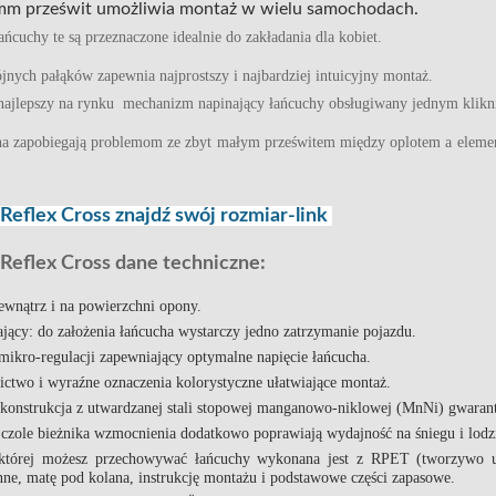
 mm prześwit umożliwia montaż w wielu samochodach.
ńcuchy te są przeznaczone idealnie do zakładania dla kobiet.
nych pałąków zapewnia najprostszy i najbardziej intuicyjny montaż.
najlepszy na rynku mechanizm napinający łańcuchy obsługiwany jednym klikn
a zapobiegają problemom ze zbyt małym prześwitem między oplotem a element
Reflex Cross znajdź swój rozmiar-link
Reflex Cross dane techniczne:
ewnątrz i na powierzchni opony.
jący:
do założenia łańcucha wystarczy jedno zatrzymanie pojazdu.
mikro-regulacji
zapewniający optymalne napięcie łańcucha.
ictwo i
wyraźne oznaczenia kolorystyczne ułatwiające montaż
.
konstrukcja
z utwardzanej stali stopowej manganowo-niklowej (MnNi) gwaran
 czole bieżnika wzmocnienia dodatkowo poprawiają wydajność na śniegu i lodz
której możesz przechowywać łańcuchy wykonana jest z RPET (tworzywo ule
nne, matę pod kolana, instrukcję montażu i podstawowe części zapasowe.