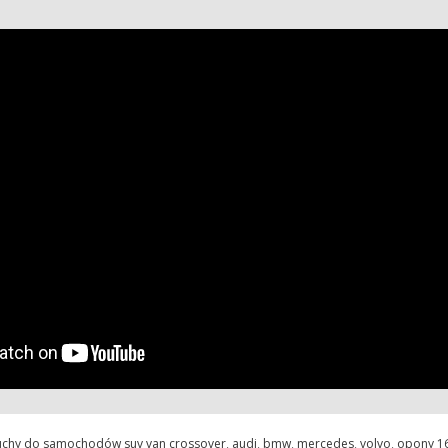
uchy do samochodów suv van crossover
,
audi
,
bmw
,
mercedes
,
volvo
,
opony 16