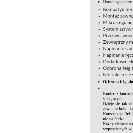
Homologacje/cert
Kompatybilne
Montaż zewnę
Mikro-regulacj
System sztyw
Prześwit wew
Zewnętrzny m
Napinanie sam
Napinanie rę
Dodatkowe ele
Ochrona felg 
Nie zaleca si
Ochrona felg al
Koniec z łańcuch
śniegowych.
Dzieje się tak 
zewnątrz koła i k
Konstrukcja Refl
nie na feldze.
Każdy element st
wyposażonych w o