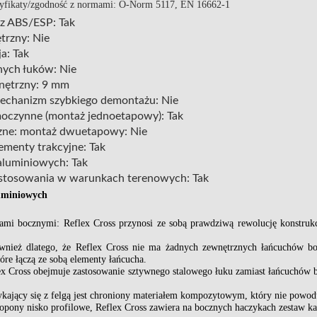
yfikaty/zgodność z normami:
Ö-Norm 5117, EN 16662-1
 z ABS/ESP:
Tak
trzny:
Nie
a:
Tak
nych łuków:
Nie
nętrzny:
9 mm
echanizm szybkiego demontażu:
Nie
oczynne (montaż jednoetapowy):
Tak
czne: montaż dwuetapowy:
Nie
menty trakcyjne:
Tak
aluminiowych:
Tak
ę stosowania w warunkach terenowych:
Tak
uminiowych
ami bocznymi: Reflex Cross przynosi ze sobą prawdziwą rewolucję konstru
również dlatego, że Reflex Cross nie ma żadnych zewnętrznych łańcuchów 
tóre łączą ze sobą elementy łańcucha.
ex Cross obejmuje zastosowanie sztywnego stalowego łuku zamiast łańcuchów b
ykający się z felgą jest chroniony materiałem kompozytowym, który nie pow
pony nisko profilowe, Reflex Cross zawiera na bocznych haczykach zestaw kap