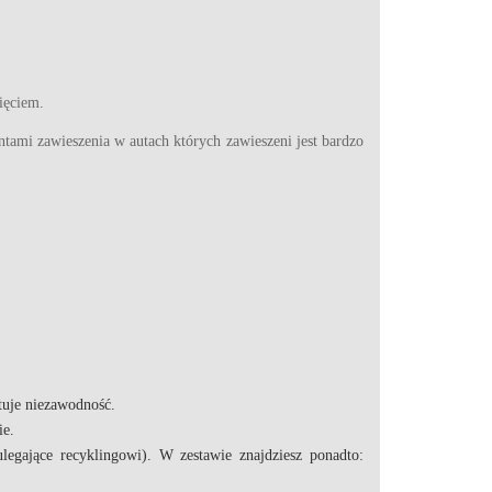
ięciem.
ami zawieszenia w autach których zawieszeni jest bardzo
tuje niezawodność.
ie
.
gające recyklingowi). W zestawie znajdziesz ponadto: