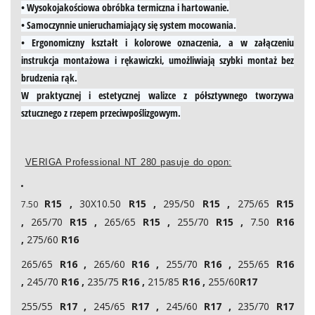
• Wysokojakościowa obróbka termiczna i hartowanie.
• Samoczynnie unieruchamiający się system mocowania.
• Ergonomiczny kształt i kolorowe oznaczenia, a w załączeniu
instrukcja montażowa i rękawiczki, umożliwiają szybki montaż bez
brudzenia rąk.
W praktycznej i estetycznej walizce z półsztywnego tworzywa
sztucznego z rzepem przeciwpoślizgowym.
VERIGA Professional NT 280 pasuje do opon:
R15 ,
30X10.50
R15 ,
295/50
R15 ,
275/65
R15
7.50
,
265/70
R15 ,
265/65
R15 ,
255/70
R15 ,
7.50
R16
,
275/60
R16
265/65
R16 ,
265/60
R16 ,
255/70
R16 ,
255/65
R16
,
245/70
R16 ,
235/75
R16 ,
215/85
R16 ,
255/60
R17
255/55
R17 ,
245/65
R17 ,
245/60
R17 ,
235/70
R17