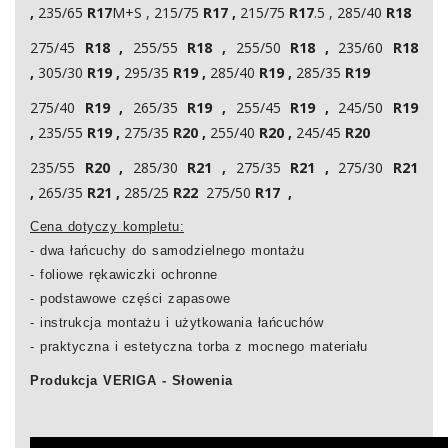
,
235/65
R17
M+S ,
215/75
R17 ,
215/75
R17
.5 ,
285/40
R18
275/45
R18 ,
255/55
R18 ,
255/50
R18 ,
235/60
R18
,
305/30
R19 ,
295/35
R19 ,
285/40
R19 ,
285/35
R19
275/40
R19 ,
265/35
R19 ,
255/45
R19 ,
245/50
R19
,
235/55
R19 ,
275/35
R20 ,
255/40
R20 ,
245/45
R20
235/55
R20 ,
285/30
R21 ,
275/35
R21 ,
275/30
R21
,
265/35
R21 ,
285/25
R22
275/50
R17 ,
Cena dotyczy kompletu:
- dwa łańcuchy do samodzielnego montażu
- foliowe rękawiczki ochronne
- podstawowe części zapasowe
- instrukcja montażu i użytkowania łańcuchów
- praktyczna i estetyczna torba z mocnego materiału
Produkcja VERIGA - Słowenia