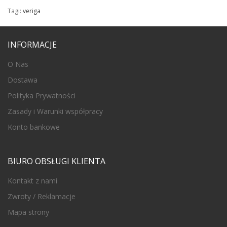
Tagi:
veriga
INFORMACJE
O Nas
Dostawa
Polityka Prywatności
Zasady i Warunki współpracy
Konto bankowe
BIURO OBSŁUGI KLIENTA
Kontakt z nami
Zwroty / Reklamacje
Mapa strony