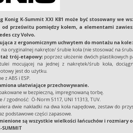
ig Konig
K-Summit XXl K81 może być stosowany we ws
ie od prześwitu pomiędzy kołem, a elementami zawie
des czy Volvo.
ująca z ergonomicznym uchwytem do montażu na kole: w
a oryginalnej nakrętce/ śrubie koła (nie stosować na śru
taż trój-etapowy:
poprzez ułożenie dwóch plastikowych pa
e tulei mocującej na jednej z nakrętek/śrub koła, doci
towy jest do użytku.
e z ABS i ESP.
amiona ułatwiające przechowywanie.
apakowane w bezpieczną, impregnowaną torbę.
 / zgodność: Ö-Norm 5117, UNI 11313, TUV.
iera dwie nakładki na dwa koła napędowe, zestaw do przy
az podstawowe części zapasowe.
mienione są wszystkie wielkości łańcuchów i rozmiar
ch K-SUMMIT