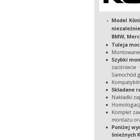
Model
Kön
niezależn
BMW, Merce
Tuleja moc
Montowane n
Szybki mon
zaciśnieci
Samochód go
Kompatybiln
Składane r
Nakładki z
Homologacje
Komplet zaw
montażu or
Poniżej wy
śnieżny