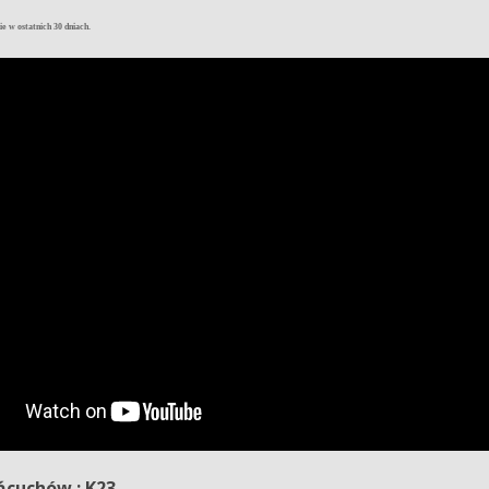
e w ostatnich 30 dniach.
ńcuchów : K23