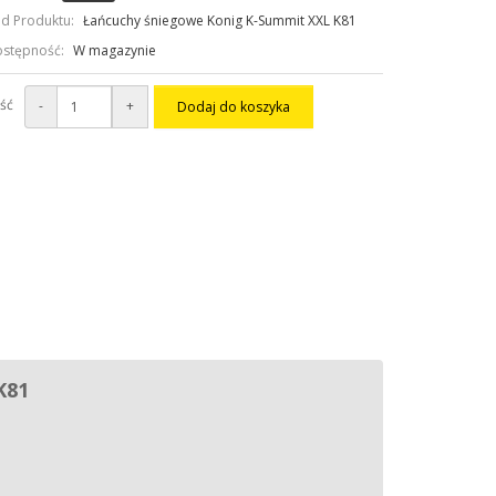
d Produktu:
Łańcuchy śniegowe Konig K-Summit XXL K81
stępność:
W magazynie
ość
-
+
Dodaj do koszyka
K81