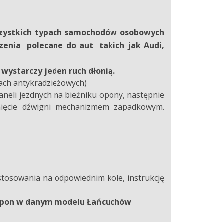
zystkich typach samochodów osobowych
szenia
polecane do aut takich jak Audi,
ystarczy jeden ruch dłonią.
bach antykradzieżowych)
neli jezdnych na bieżniku opony, następnie
ągnięcie dźwigni mechanizmem zapadkowym.
stosowania na odpowiednim kole, instrukcję
y opon w danym modelu Łańcuchów