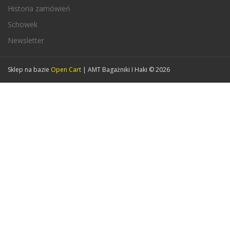
Historia zamówień
Schowek
Newsletter
Sklep na bazie
Open Cart
| AMT Bagażniki I Haki © 2026