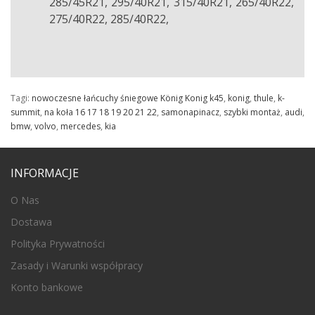
285/45R21, 295/40R21, 315/40R21, 265/40R22,
275/40R22, 285/40R22,
Tagi:
nowoczesne łańcuchy śniegowe König Konig k45
,
konig
,
thule
,
k-
summit
,
na koła 16 17 18 19 20 21 22
,
samonapinacz
,
szybki montaż
,
audi
,
bmw
,
volvo
,
mercedes
,
kia
INFORMACJE
O Nas
Dostawa
Polityka Prywatności
Zasady i Warunki współpracy
Konto bankowe