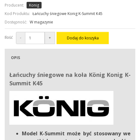
Producent:
Konig
Kod Produktu:
Łańcuchy śniegowe Konig K-Summit K45
Dostępność:
W magazynie
Ilość
-
+
Dodaj do koszyka
OPIS
Łańcuchy śniegowe na koła
König Konig
K-
Summit K45
Model K-Summit może być stosowany we