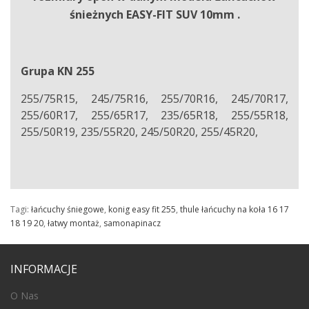
śnieżnych EASY-FIT SUV 10mm .
Grupa KN 255
255/75R15, 245/75R16, 255/70R16, 245/70R17,
255/60R17, 255/65R17, 235/65R18, 255/55R18,
255/50R19, 235/55R20, 245/50R20, 255/45R20,
Tagi:
łańcuchy śniegowe
,
konig easy fit 255
,
thule łańcuchy na koła 16 17
18 19 20
,
łatwy montaż
,
samonapinacz
INFORMACJE
O Nas