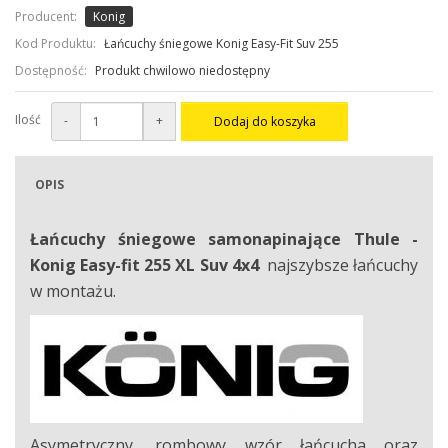
Producent:
Konig
Kod Produktu:
Łańcuchy śniegowe Konig Easy-Fit Suv 255
Dostępność:
Produkt chwilowo niedostępny
Ilość
-
+
Dodaj do koszyka
OPIS
Łańcuchy śniegowe samonapinające Thule -
Konig Easy-fit 255 XL Suv
4x4
najszybsze łańcuchy
w montażu.
Asymetryczny, rombowy wzór łańcucha oraz