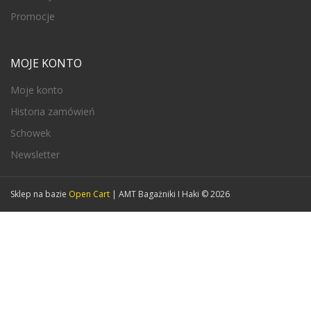
Promocje
MOJE KONTO
Moje konto
Historia zamówień
Schowek
Newsletter
Sklep na bazie
Open Cart
| AMT Bagażniki I Haki © 2026