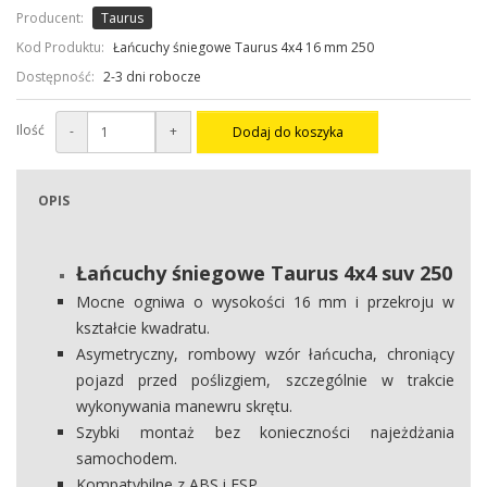
Producent:
Taurus
Kod Produktu:
Łańcuchy śniegowe Taurus 4x4 16 mm 250
Dostępność:
2-3 dni robocze
Ilość
-
+
Dodaj do koszyka
OPIS
Łańcuchy śniegowe Taurus 4x4 suv 250
Mocne ogniwa o wysokości 16 mm i przekroju w
kształcie kwadratu.
Asymetryczny, rombowy wzór łańcucha, chroniący
pojazd przed poślizgiem, szczególnie w trakcie
wykonywania manewru skrętu.
Szybki montaż bez konieczności najeżdżania
samochodem.
Kompatybilne z ABS i ESP.