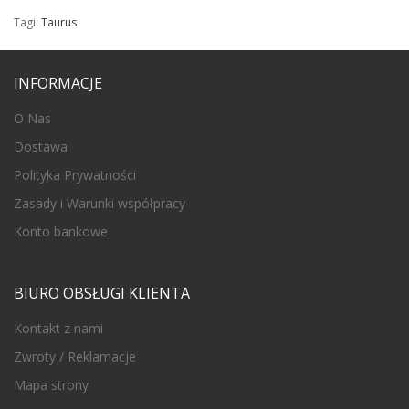
Tagi:
Taurus
INFORMACJE
O Nas
Dostawa
Polityka Prywatności
Zasady i Warunki współpracy
Konto bankowe
BIURO OBSŁUGI KLIENTA
Kontakt z nami
Zwroty / Reklamacje
Mapa strony