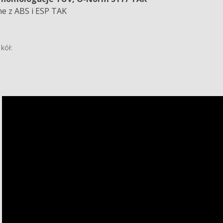
e z ABS i ESP TAK
kół: