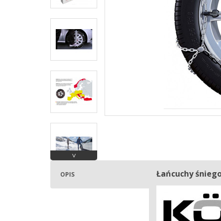
˅
Łańcuchy śniego
OPIS