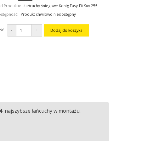
d Produktu:
Łańcuchy śniegowe Konig Easy-Fit Suv 255
stępność:
Produkt chwilowo niedostępny
ość
-
+
Dodaj do koszyka
4
najszybsze łańcuchy w montażu.