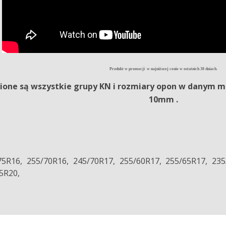
Produkt w promocji w najniższej cenie w ostatnich 30 dniach.
ione są wszystkie grupy KN i rozmiary opon w danym m
10mm .
75R16, 255/70R16, 245/70R17, 255/60R17, 255/65R17, 235
5R20,