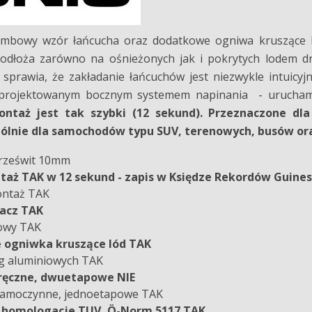
ombowy wzór łańcucha oraz dodatkowe ogniwa kruszące 
dłoża zarówno na ośnieżonych jak i pokrytych lodem 
sprawia, że zakładanie łańcuchów jest niezwykle intuicyj
eprojektowanym bocznym systemem napinania - uruchami
ntaż jest tak szybki (12 sekund). Przeznaczone dl
ólnie dla samochodów typu SUV, terenowych, busów ora
Prześwit 10mm
taż TAK w 12 sekund - zapis w Księdze Rekordów Guine
ontaż TAK
acz TAK
owy TAK
ogniwka kruszące lód TAK
g aluminiowych TAK
ręczne, dwuetapowe NIE
samoczynne, jednoetapowe TAK
, homologacje TUV, Ö-Norm 5117 TAK