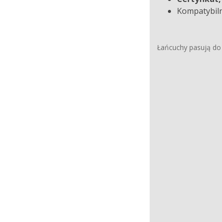
Kompatybiln
Łańcuchy pasują do 