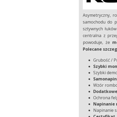
Asymetryczny, r
samochodu do po
sztywnych łuków 
centralna z prz
powoduje, że
mo
Polecane szczeg
Grubość / 
Szybki mon
Szybki dem
Samonapin
Wzór romb
Dodatkowe 
Ochrona fel
Napinanie 
Napinanie 
Certyfikat