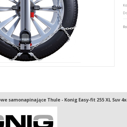
Ko
Do
Il
we samonapinające Thule - Konig Easy-fit 255 XL Suv
4x