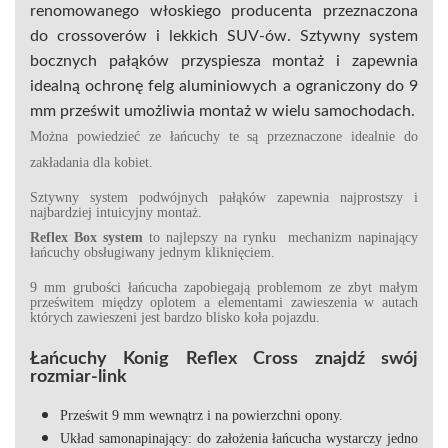
renomowanego włoskiego producenta przeznaczona
do crossoverów i lekkich SUV-ów. Sztywny system
bocznych pałąków przyspiesza montaż i zapewnia
idealną ochronę felg aluminiowych a ograniczony do 9
mm prześwit umożliwia montaż w wielu samochodach.
Można powiedzieć ze łańcuchy te są przeznaczone idealnie do
zakładania dla kobiet.
Sztywny system podwójnych pałąków zapewnia najprostszy i
najbardziej intuicyjny montaż.
Reflex Box system
to najlepszy na rynku mechanizm napinający
łańcuchy obsługiwany jednym kliknięciem.
9 mm grubości łańcucha zapobiegają problemom ze zbyt małym
prześwitem między oplotem a elementami zawieszenia w autach
których zawieszeni jest bardzo blisko koła pojazdu.
Łańcuchy Konig Reflex Cross znajdź swój
rozmiar-link
Prześwit 9 mm
wewnątrz i na powierzchni opony.
Układ samonapinający:
do założenia łańcucha wystarczy jedno