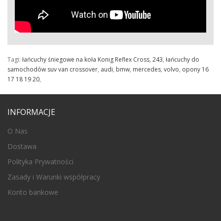
Tagi:
łańcuchy śniegowe na koła Konig Reflex Cross
,
243
,
łańcuchy do
samochodów suv van crossover
,
audi
,
bmw
,
mercedes
,
volvo
,
opony 16
17 18 19 20
,
INFORMACJE
O Nas
Dostawa
Polityka Prywatności
Zasady i Warunki współpracy
Konto bankowe