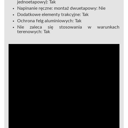
jednoetapowy):
Tak
Napinanie ręczne: montaż dwuetapowy:
Nie
Dodatkowe elementy trakcyjne:
Tak
Ochrona felg aluminiowych:
Tak
Nie zaleca się stosowania w warunkach
terenowych:
Tak