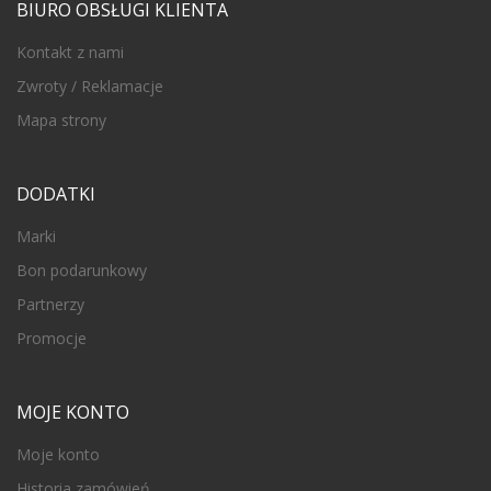
BIURO OBSŁUGI KLIENTA
Kontakt z nami
Zwroty / Reklamacje
Mapa strony
DODATKI
Marki
Bon podarunkowy
Partnerzy
Promocje
MOJE KONTO
Moje konto
Historia zamówień