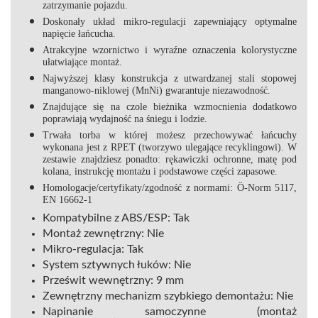
zatrzymanie pojazdu.
Doskonały układ mikro-regulacji
zapewniający optymalne
napięcie łańcucha.
Atrakcyjne wzornictwo i
wyraźne oznaczenia kolorystyczne
ułatwiające montaż
.
Najwyższej klasy konstrukcja
z utwardzanej stali stopowej
manganowo-niklowej (MnNi) gwarantuje niezawodność.
Znajdujące się na czole bieżnika wzmocnienia dodatkowo
poprawiają wydajność na śniegu i lodzie
.
Trwała torba w której możesz przechowywać łańcuchy
wykonana jest z RPET (tworzywo ulegające recyklingowi). W
zestawie znajdziesz ponadto: rękawiczki ochronne, matę pod
kolana, instrukcję montażu i podstawowe części zapasowe.
Homologacje/certyfikaty/zgodność z normami:
Ö-Norm 5117,
EN 16662-1
Kompatybilne z ABS/ESP:
Tak
Montaż zewnętrzny:
Nie
Mikro-regulacja:
Tak
System sztywnych łuków:
Nie
Prześwit wewnętrzny:
9 mm
Zewnętrzny mechanizm szybkiego demontażu:
Nie
Napinanie samoczynne (montaż