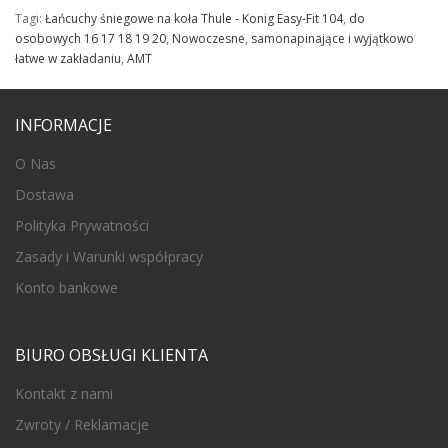
Tagi:
Łańcuchy śniegowe na koła Thule - Konig Easy-Fit 104
,
do
osobowych 16 17 18 19 20
,
Nowoczesne
,
samonapinające i wyjątkowo
łatwe w zakładaniu
,
AMT
INFORMACJE
O Nas
Dostawa
Polityka Prywatności
Zasady i Warunki współpracy
Konto bankowe
BIURO OBSŁUGI KLIENTA
Kontakt z nami
Zwroty / Reklamacje