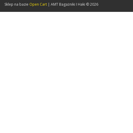
Sklep na bazie
Open Cart
| AMT Bagażniki I Haki © 2026