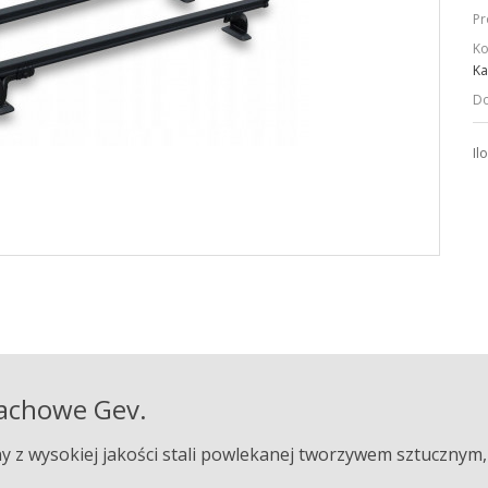
Pr
Ko
Ka
Do
Il
dachowe Gev.
 z wysokiej jakości stali powlekanej tworzywem sztucznym, 