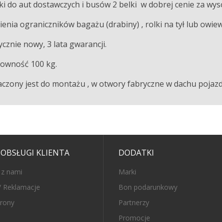
i do aut dostawczych i busów 2 belki w dobrej cenie za wys
nia ograniczników bagażu (drabiny) , rolki na tył lub owiewk
ycznie nowy, 3 lata gwarancji.
downość 100 kg.
czony jest do montażu , w otwory fabryczne w dachu pojaz
 OBSŁUGI KLIENTA
DODATKI
 z nami
Marki
/ Reklamacje
Bon podarunkowy
rony
Partnerzy
Promocje