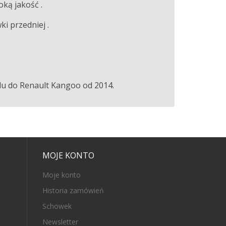
oką jakość .
i przedniej .
du do Renault Kangoo od 2014.
MOJE KONTO
Moje konto
Historia zamówień
Schowek
Newsletter