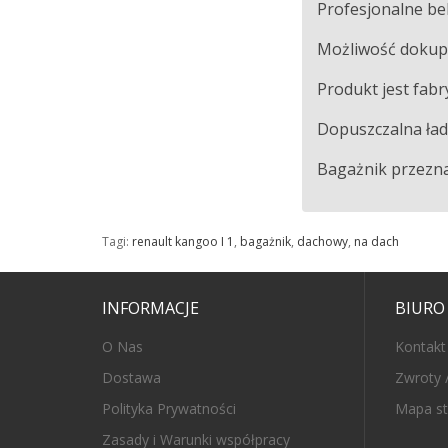
Profesjonalne bek
Możliwość dokupie
Produkt jest fabr
Dopuszczalna ła
Bagażnik przezna
Tagi:
renault kangoo I 1
,
bagażnik
,
dachowy
,
na dach
INFORMACJE
BIURO
O Nas
Kontakt
Dostawa
Zwroty 
Polityka Prywatności
Mapa st
Zasady i Warunki współpracy