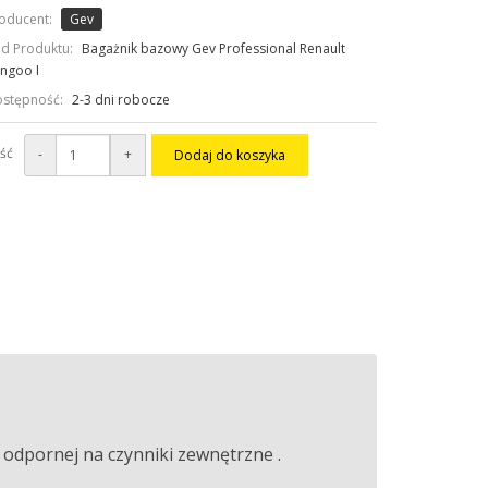
oducent:
Gev
d Produktu:
Bagażnik bazowy Gev Professional Renault
ngoo I
stępność:
2-3 dni robocze
ość
-
+
Dodaj do koszyka
odpornej na czynniki zewnętrzne .