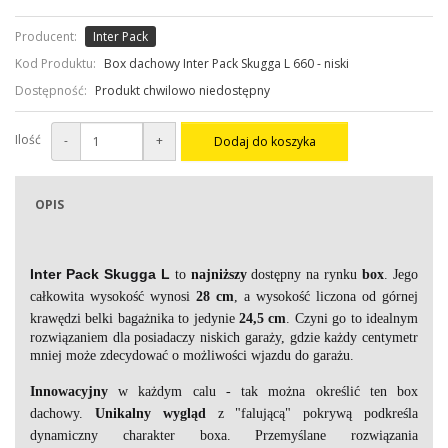
Producent:
Inter Pack
Kod Produktu:
Box dachowy Inter Pack Skugga L 660 - niski
Dostępność:
Produkt chwilowo niedostępny
Ilość
-
+
Dodaj do koszyka
OPIS
Inter Pack Skugga L
to
najniższy
dostępny na rynku
box
. Jego
całkowita wysokość wynosi
28
cm
, a wysokość liczona od górnej
krawędzi belki bagażnika to jedynie
24
,5 cm
. Czyni go to idealnym
rozwiązaniem dla posiadaczy niskich garaży, gdzie każdy centymetr
mniej może zdecydować o możliwości wjazdu do garażu.
Innowacyjny
w każdym calu - tak można określić ten box
dachowy.
Unikalny
wygląd
z "falującą" pokrywą podkreśla
dynamiczny charakter boxa. Przemyślane rozwiązania