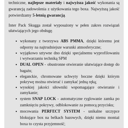
techniczne,
najlepsze
materiały
i
najwyższa
jakość
wykonania są
gwarancją zadowolenia z użytkowania tego boxa. Najwyższą jakość
potwierdzamy
5-letnią gwarancją
.
Inter Pack Skugga został wyposażony w pełen zakres rozwiązań
ułatwiających jego obsługę.
wykonany z tworzywa
ABS PMMA
, dzięki któremu jest
odporny na najtrudniejsze warunki atmosferyczne;
wyjątkowo sztywne dno dzięki specjalnemu wyprofilowaniu
i wytwarzaniu techniką SPM
DUAL OPEN
- obustronne otwieranie ułatwiające dostęp do
bagażu;
eleganckie, chromowane uchwyty boczne dzięki którym
pokrywę można otwierać i zamykać jedną ręką;
wysokiej jakości siłowniki wspomagające otwieranie i
zamykanie;
system
SNAP LOCK
- automatyczne ryglowanie zamka po
zamknięciu pokrywy, odblokowanie za pomocą przycisku;
mocowania
PERFECT SYSTEM
- unikalne szczypce
blokujące box na belkach bazowych, dzięki niemu montaż
boxa to czysta przyjemność;