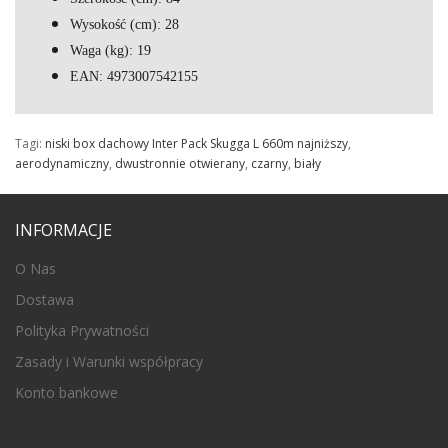
Wysokość (cm): 28
Waga (kg): 19
EAN: 4973007542155
Tagi:
niski box dachowy Inter Pack Skugga L 660m najniższy
,
aerodynamiczny
,
dwustronnie otwierany
,
czarny
,
biały
INFORMACJE
O Nas
Dostawa
Polityka Prywatności
Zasady i Warunki współpracy
Konto bankowe