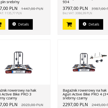
 pin srebrny
934
7,00 PLN
3797,00 PLN
1447,00 PLN
3987,00 
AT: 1135,77 PLN
Bez VAT: 3086,99 PLN
Details
Details
żnik rowerowy na hak
Bagażnik rowerowy na hak
i Active Bike PRO 3
Aguri Active Bike PRO 4 (3
rny czarny
srebrny czarny
7,00 PLN
2297,00 PLN
2023,00 PLN
2445,00 