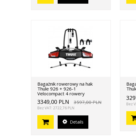
Bagażnik rowerowy na hak
Baga
Thule 926 + 926-1
Thul
Velocompact 4 rowery
329
3349,00 PLN
3597,00 PLN
Bez V
Bez VAT: 2722,76 PLN
Details