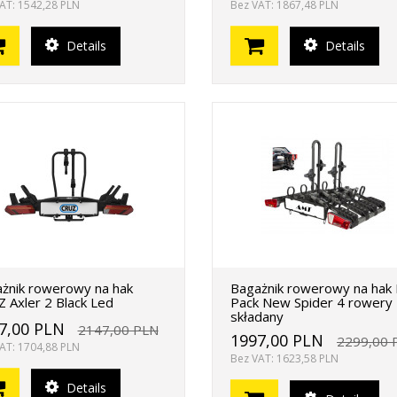
AT: 1542,28 PLN
Bez VAT: 1867,48 PLN
Details
Details
żnik rowerowy na hak
Bagażnik rowerowy na hak 
 Axler 2 Black Led
Pack New Spider 4 rowery
składany
7,00 PLN
2147,00 PLN
1997,00 PLN
2299,00 
AT: 1704,88 PLN
Bez VAT: 1623,58 PLN
Details