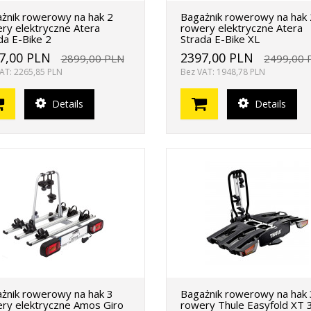
żnik rowerowy na hak 2
Bagażnik rowerowy na hak 
ry elektryczne Atera
rowery elektryczne Atera
da E-Bike 2
Strada E-Bike XL
7,00 PLN
2397,00 PLN
2899,00 PLN
2499,00 
AT: 2265,85 PLN
Bez VAT: 1948,78 PLN
Details
Details
żnik rowerowy na hak 3
Bagażnik rowerowy na hak 
ry elektryczne Amos Giro
rowery Thule Easyfold XT 