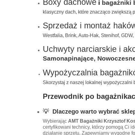
Boxy dachowe
i
bagażniki
klasyczny dach, które znacząco zwiększą 
Sprzedaż i montaż hakó
Westfalia, Brink, Auto-Hak, Stenihof, GDW,
Uchwyty narciarskie i ak
Samonapinające, Nowoczesne Ł
Wypożyczalnia bagażnik
Skorzystaj z naszej lokalnej wypożyczaln
Przewodnik po bagażnikach,
💡
Dlaczego warto wybrać sklep
Wybierając
AMT Bagażniki Krzysztof Kos
certyfikowani technicy, którzy pomogą Ci 
działanie sprzętu. Zapewniamy wygodne fo