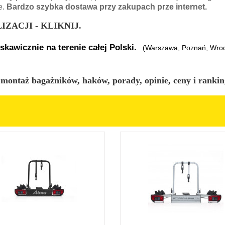
e.
Bardzo szybka dostawa przy zakupach prze internet.
ZACJI - KLIKNIJ.
awicznie na terenie całej Polski.
(Warszawa, Poznań, Wrocł
 montaż bagażników, haków, porady, opinie, ceny i rankin