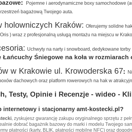
 bazowe
:
Pojemne i aerodynamiczne boxy samochodowe (aut
przestrzeń bagażową Twojego auta.
w holowniczych Kraków:
Oferujemy solidne hak
 Oris ) wraz z profesjonalną usługą montażu na miejscu w Krak
cesoria:
Uchwyty na narty i snowboard, dedykowane torby
ańcuchy Śniegowe na koła w rozmiarach od 
ów w Krakowie ul. Krowoderska 67
:
N
i boxów dachowych oraz platform rowerowych na hak w atrakcyj
 Testy, Opinie i Recenzje - wideo - Kli
 internetowy i stacjonarny amt-ko
stecki.pl?
tecki
, zyskujesz gwarancję zakupu oryginalnego sprzętu z pe
idealnie dobrać bagażnik bazowy do marki i modelu Twojego sa
rmy płatności (karty, BLIK, płatności mobilne NFC) oraz dogo