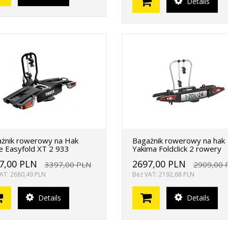
Details
żnik rowerowy na Hak
Bagażnik rowerowy na hak
e Easyfold XT 2 933
Yakima Foldclick 2 rowery
7,00 PLN
2697,00 PLN
3397,00 PLN
2909,00 
AT: 2680,49 PLN
Bez VAT: 2192,68 PLN
Details
Details