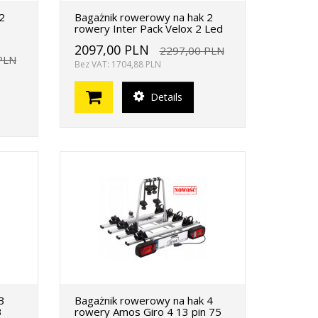
2
Bagażnik rowerowy na hak 2
rowery Inter Pack Velox 2 Led
2097,00 PLN
2297,00 PLN
PLN
Bez VAT: 1704,88 PLN
Details
3
Bagażnik rowerowy na hak 4
3
rowery Amos Giro 4 13 pin 75