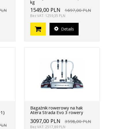
kg
1549,00 PLN
PLN
1697,00 PLN
Bez VAT: 1259,35 PLN
Details
Bagażnik rowerowy na hak
+1)
Atera Strada Evo 3 rowery
3097,00 PLN
3598,00 PLN
PLN
Bez VAT: 2517,89 PLN