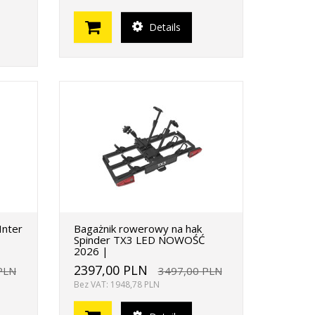
Details
Inter
Bagażnik rowerowy na hak
Spinder TX3 LED NOWOŚĆ
2026 |
2397,00 PLN
PLN
3497,00 PLN
Bez VAT: 1948,78 PLN