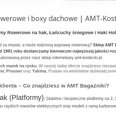
werowe i boxy dachowe | AMT-Kost
my Rowerowe na hak, Łańcuchy śniegowe i Haki Hol
d za miasto, a może rodzinną wyprawę rowerową?
Sklep AMT 
d 1991 roku dostarczamy kierowcom najwyższej jakości rozw
alizowaną przez nasz sklep internetowy amt-kostecki.pl.
ch marek na rynku.
W naszej stałej ofercie znajdziesz niezaw
der, Prouser
oraz
Yakima
. Postaw na wieloletnie doświadczeni
klienta – Co znajdziesz w AMT Bagażniki?
ak (Platformy)
:
Stabilne i bezpieczne platformy na 2,
rtu ciężkich rowerów elektrycznych oraz modeli z ramą karbono