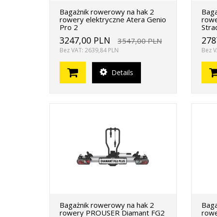
Bagażnik rowerowy na hak 2
Baga
rowery elektryczne Atera Genio
rowe
Pro 2
Stra
3247,00 PLN
278
3547,00 PLN
Bez VAT: 2639,84 PLN
Bez V
Details
Bagażnik rowerowy na hak 2
Baga
rowery PROUSER Diamant FG2
rowe