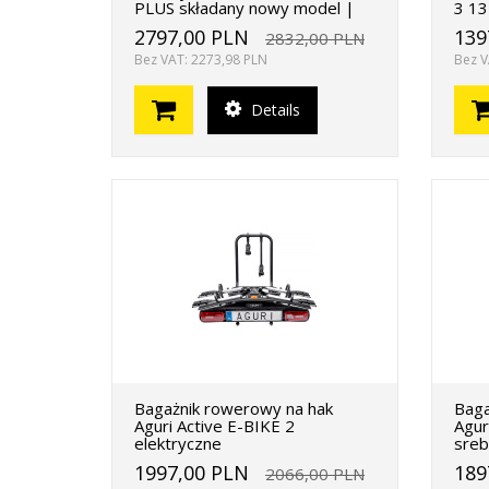
PLUS składany nowy model |
3 13
2797,00 PLN
139
2832,00 PLN
Bez VAT: 2273,98 PLN
Bez V
Details
Bagażnik rowerowy na hak
Baga
Aguri Active E-BIKE 2
Agur
elektryczne
sreb
1997,00 PLN
189
2066,00 PLN