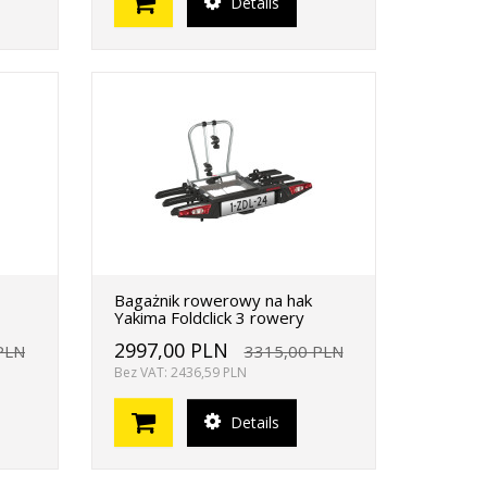
Details
Bagażnik rowerowy na hak
Yakima Foldclick 3 rowery
2997,00 PLN
PLN
3315,00 PLN
Bez VAT: 2436,59 PLN
Details