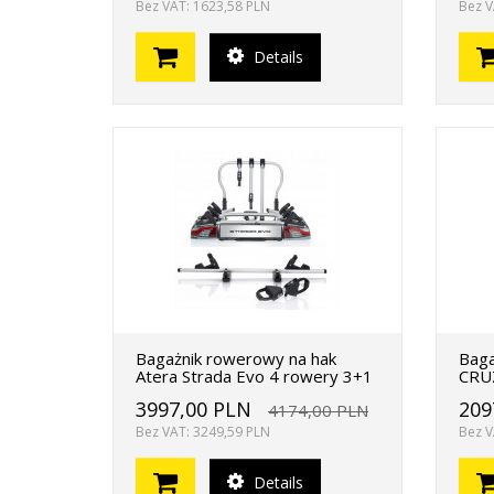
Bez VAT: 1623,58 PLN
Bez V
Details
Bagażnik rowerowy na hak
Baga
Atera Strada Evo 4 rowery 3+1
CRUZ
3997,00 PLN
209
4174,00 PLN
Bez VAT: 3249,59 PLN
Bez V
Details