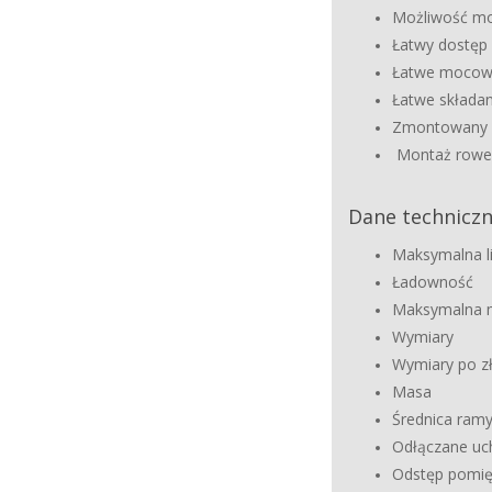
Możliwość mo
Łatwy dostęp
Łatwe mocowa
Łatwe składa
Zmontowany w 
Montaż
rowe
Dane techniczn
Maksymalna l
Ład
Maksymaln
Wymi
Wymiary po z
M
Średni
Odłączan
Odstęp pom