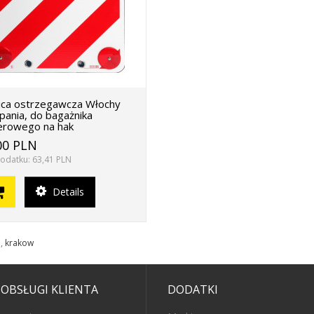
ica ostrzegawcza Włochy
pania, do bagażnika
rowego na hak
00 PLN
odatku: 63,41 PLN
Details
e
,
krakow
 OBSŁUGI KLIENTA
DODATKI