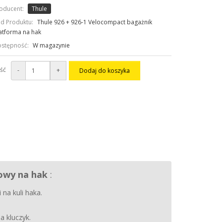
oducent:
Thule
d Produktu:
Thule 926 + 926-1 Velocompact bagażnik
atforma na hak
stępność:
W magazynie
ość
-
+
Dodaj do koszyka
owy na hak
:
 na kuli haka.
 kluczyk.