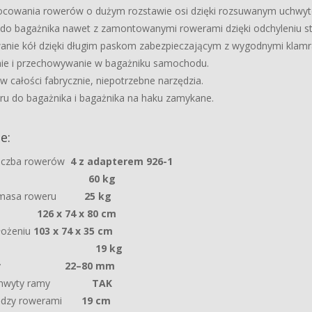
cowania rowerów o dużym rozstawie osi dzięki rozsuwanym uchwyt
 do bagażnika nawet z zamontowanymi rowerami dzięki odchyleniu s
nie kół dzięki długim paskom zabezpieczającym z wygodnymi klamr
nie i przechowywanie w bagażniku samochodu.
całości fabrycznie, niepotrzebne narzędzia.
ru do bagażnika i bagażnika na haku zamykane.
e:
iczba rowerów
4 z adapterem 926-1
owność
60 kg
a masa roweru
25 kg
ary
126 x 74 x 80 cm
łożeniu
103 x 74 x 35 cm
asa
19 kg
ca ramy
22–80 mm
e uchwyty ramy
TAK
iędzy rowerami
19 cm