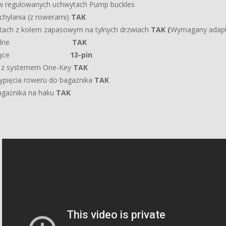
w regulowanych uchwytach Pump buckles
chylania (z rowerami)
TAK
tach z kołem zapasowym na tylnych drzwiach
TAK
(
Wymagany adapte
lenie tylne
TAK
 zasilające
13-pin
e z systemem One-Key
TAK
ypięcia roweru do bagażnika
TAK
agażnika na haku
TAK