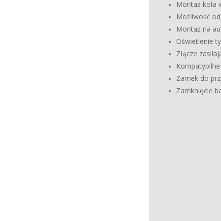
Montaż koła 
Możliwość od
Montaż na au
Oświet
Złącze
Kompatybiln
Zamek do prz
Zamknięcie b