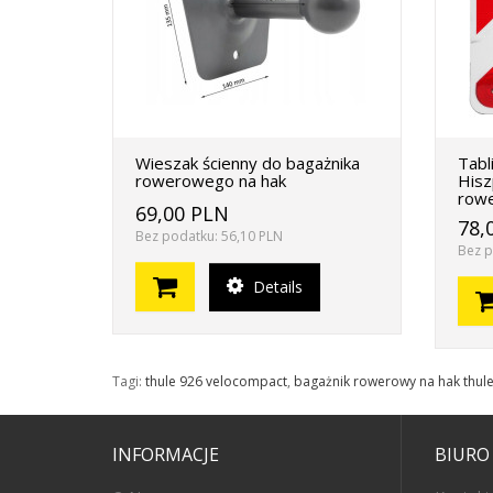
Wieszak ścienny do bagażnika
Tabl
rowerowego na hak
Hisz
rowe
69,00 PLN
78,
Bez podatku: 56,10 PLN
Bez p
Details
Tagi:
thule 926 velocompact
,
bagażnik rowerowy na hak thul
INFORMACJE
BIURO