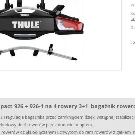
Pr
Ko
pl
Do
Il
pact 926 + 926-1 na 4 rowery 3+1 b
agażnik rower
 i regulacja bagażnika przed zamknięciem dzięki wstępnej stabilizacji
zbudowy do 4 rowerów przez dodanie adaptera.
 rowerów dzięki odłączanym uchwytom do ram rowerów z gałkami na