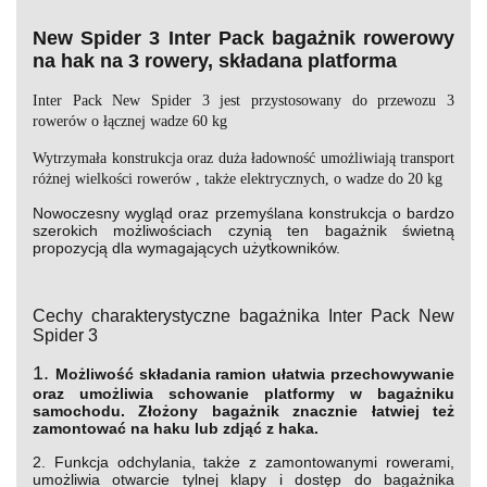
New Spider 3 Inter Pack b
agażnik rowerowy
na hak na 3 rowery, składana platforma
Inter Pack New Spider 3 jest przystosowany do przewozu 3
rowerów o łącznej wadze 60 kg
Wytrzymała konstrukcja oraz duża ładowność umożliwiają transport
różnej wielkości rowerów , także elektrycznych, o wadze do 20 kg
Nowoczesny wygląd
oraz
przemyślana konstrukcja
o bardzo
szerokich możliwościach czynią ten bagażnik świetną
propozycją
dla wymagających użytkowników
.
Cechy charakterystyczne bagażnika Inter Pack New
Spider 3
1.
Możliwość składania ramion ułatwia przechowywanie
oraz umożliwia schowanie platformy w bagażniku
samochodu. Złożony bagażnik znacznie łatwiej też
zamontować na haku lub zdjąć z haka.
2. Funkcja odchylania, także z zamontowanymi rowerami,
umożliwia otwarcie tylnej klapy i dostęp do bagażnika