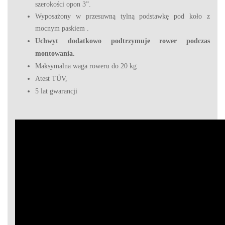
szerokości opon 3”.
Wyposażony w przesuwną tylną podstawkę pod koło z
mocnym paskiem .
Uchwyt dodatkowo podtrzymuje rower podczas
montowania.
Maksymalna waga roweru do 20 kg
Atest TÜV,
5 lat gwarancji