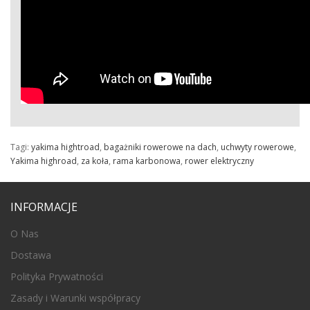
Tagi:
yakima hightroad
,
bagażniki rowerowe na dach
,
uchwyty rowerowe
,
Yakima highroad
,
za koła
,
rama karbonowa
,
rower elektryczny
INFORMACJE
O Nas
Dostawa
Polityka Prywatności
Zasady i Warunki współpracy