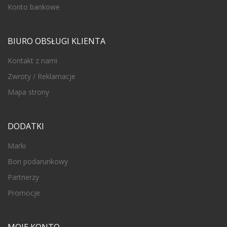
Konto bankowe
BIURO OBSŁUGI KLIENTA
Kontakt z nami
Zwroty / Reklamacje
Mapa strony
DODATKI
Marki
Bon podarunkowy
Partnerzy
Promocje
MOJE KONTO