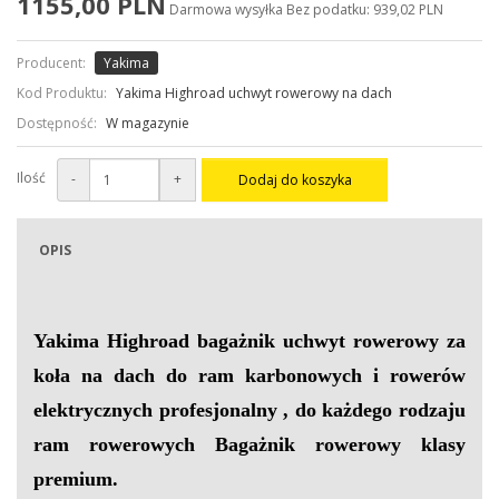
1155,00 PLN
Darmowa wysyłka
Bez podatku: 939,02 PLN
Producent:
Yakima
Kod Produktu:
Yakima Highroad uchwyt rowerowy na dach
Dostępność:
W magazynie
Ilość
-
+
Dodaj do koszyka
OPIS
Yakima Highroad b
agażnik uchwyt rowerowy za
koła na dach
do ram karbonowych i rowerów
elektrycznych p
rofesjonalny , do każdego rodzaju
ram rowerowych
Bagażnik rowerowy klasy
premium.