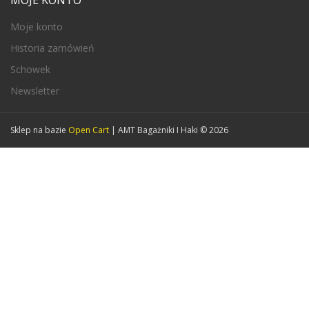
Moje konto
Historia zamówień
Schowek
Newsletter
Sklep na bazie
Open Cart
| AMT Bagażniki I Haki © 2026