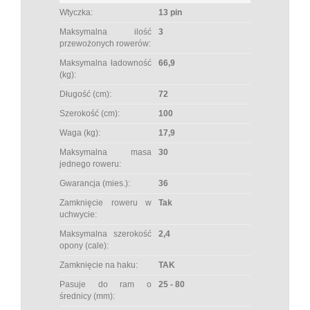
Wtyczka:
13 pin
Maksymalna ilość
3
przewożonych rowerów:
Maksymalna ładowność
66,9
(kg):
Długość (cm):
72
Szerokość (cm):
100
Waga (kg):
17,9
Maksymalna masa
30
jednego roweru:
Gwarancja (mies.):
36
Zamknięcie roweru w
Tak
uchwycie:
Maksymalna szerokość
2,4
opony (cale):
Zamknięcie na haku:
TAK
Pasuje do ram o
25 - 80
średnicy (mm):