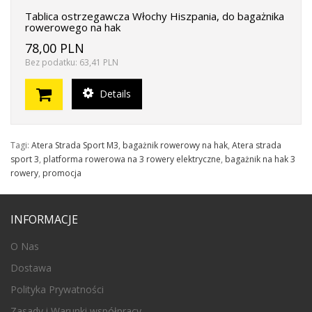
Tablica ostrzegawcza Włochy Hiszpania, do bagażnika
rowerowego na hak
78,00 PLN
Bez podatku: 63,41 PLN
Details
Tagi:
Atera Strada Sport M3
,
bagażnik rowerowy na hak
,
Atera strada
sport 3
,
platforma rowerowa na 3 rowery elektryczne
,
bagażnik na hak 3
rowery
,
promocja
INFORMACJE
O Nas
Dostawa
Polityka Prywatności
Zasady i Warunki współpracy