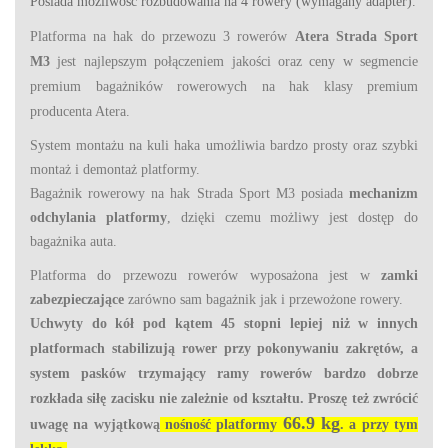
Posiada możliwość rozbudowania na 4 rowery (wymagany adapter).
Platforma na hak do przewozu 3 rowerów
Atera Strada Sport
M3
jest najlepszym połączeniem jakości oraz ceny w segmencie
premium bagażników rowerowych na hak klasy premium
producenta Atera.
System montażu na kuli haka umożliwia bardzo prosty oraz szybki
montaż i demontaż platformy.
Bagażnik rowerowy na hak Strada Sport M3 posiada
mechanizm
odchylania platformy
, dzięki czemu możliwy jest dostęp do
bagażnika auta.
Platforma do przewozu rowerów wyposażona jest w
zamki
zabezpieczające
zarówno sam bagażnik jak i przewożone rowery.
Uchwyty do kół pod kątem 45 stopni lepiej niż w innych
platformach stabilizują rower przy pokonywaniu zakrętów,
a
system pasków trzymający ramy rowerów bardzo dobrze
rozkłada siłę zacisku nie zależnie od kształtu.
Proszę też zwrócić
66.9 kg
uwagę na wyjątkową
nośność platformy
. a przy tym