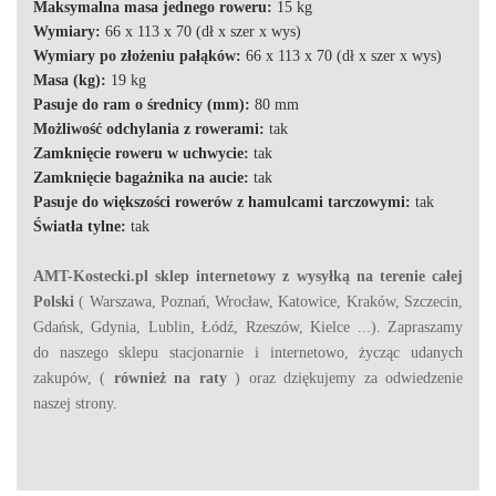
Maksymalna masa jednego roweru:
15 kg
Wymiary:
66 x 113 x 70 (dł x szer x wys)
Wymiary po złożeniu pałąków:
66 x 113 x 70 (dł x szer x wys)
Masa (kg):
19 kg
Pasuje do ram o średnicy (mm):
80 mm
Możliwość odchylania z rowerami:
tak
Zamknięcie roweru w uchwycie:
tak
Zamknięcie bagażnika na aucie:
tak
Pasuje do większości rowerów z hamulcami tarczowymi:
tak
Światła tylne:
tak
AMT-Kostecki.pl sklep internetowy z wysyłką na terenie całej
Polski
( Warszawa, Poznań, Wrocław, Katowice, Kraków, Szczecin,
Gdańsk, Gdynia, Lublin, Łódź, Rzeszów, Kielce ...). Zapraszamy
do naszego sklepu stacjonarnie i internetowo, życząc udanych
zakupów, (
również na raty
) oraz dziękujemy za odwiedzenie
naszej strony.