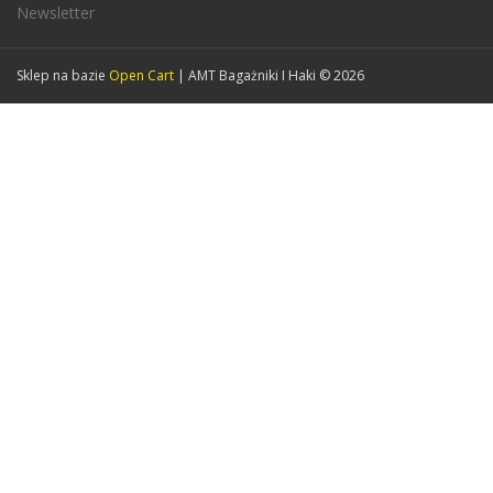
Newsletter
Sklep na bazie
Open Cart
| AMT Bagażniki I Haki © 2026