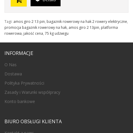
Tagi:
amos giro 2 13 pin
,
bagażnik rowerowy na hak 2 rowery elektryczne
,
promocja bagażnik rowerowy na hak
,
amos giro 2 13pin
,
platforma
rowerowa
,
jakość cena
,
75 kg udzwigu
INFORMACJE
O Nas
Dostawa
Polityka Prywatności
Zasady i Warunki współpracy
Konto bankowe
BIURO OBSŁUGI KLIENTA
Kontakt z nami