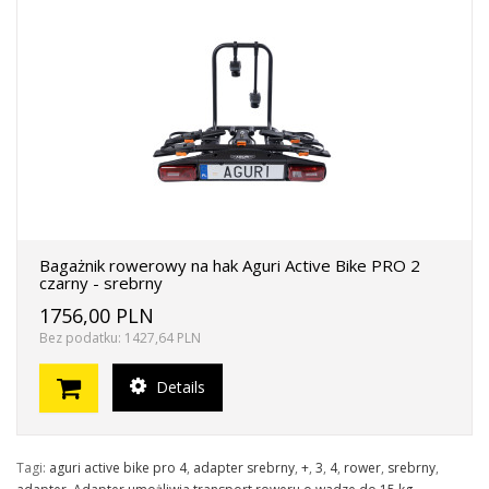
Bagażnik rowerowy na hak Aguri Active Bike PRO 2
czarny - srebrny
1756,00 PLN
Bez podatku: 1427,64 PLN
Details
Tagi:
aguri active bike pro 4
,
adapter srebrny
,
+
,
3
,
4
,
rower
,
srebrny
,