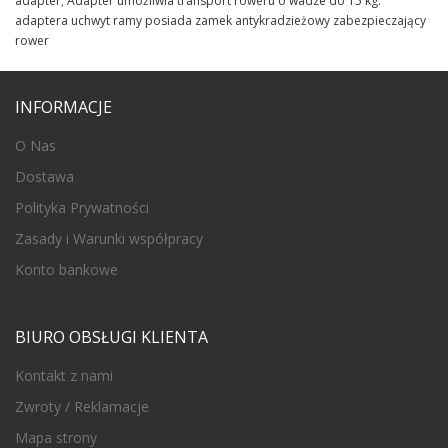
adapter
,
Adapter umożliwia transport roweru o wadze do 15 kg.
adaptera uchwyt ramy posiada zamek antykradzieżowy zabezpieczający
rower
INFORMACJE
O Nas
Dostawa
Polityka Prywatności
Zasady i Warunki współpracy
Konto bankowe
BIURO OBSŁUGI KLIENTA
Kontakt z nami
Zwroty / Reklamacje
Mapa strony