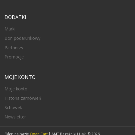
DODATKI
Marki
Bon podarunkowy
Partnerzy
Promocje
MOJE KONTO
Moje konto
Historia zamówień
Schowek
Newsletter
Sklep na bazie
Open Cart
| AMT Bagażniki I Haki © 2026