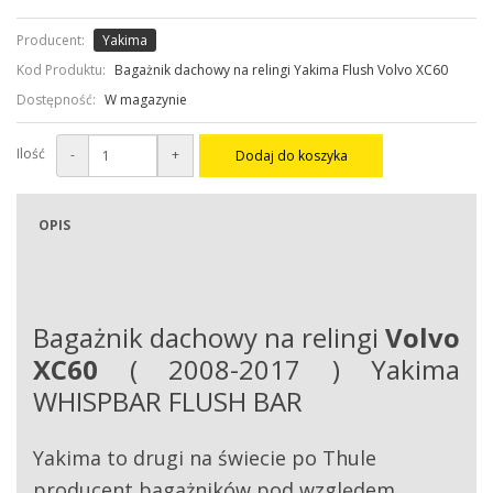
Producent:
Yakima
Kod Produktu:
Bagażnik dachowy na relingi Yakima Flush Volvo XC60
Dostępność:
W magazynie
Ilość
-
+
Dodaj do koszyka
OPIS
Bagażnik dachowy na relingi
Volvo
XC60
( 2008-2017 ) Yakima
WHISPBAR FLUSH BAR
Yakima to drugi na świecie po Thule
producent bagażników pod względem