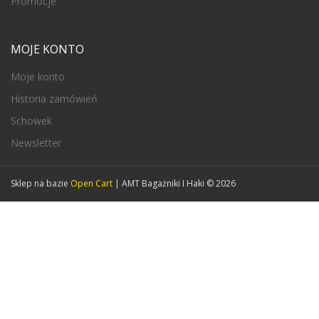
Promocje
MOJE KONTO
Moje konto
Historia zamówień
Schowek
Newsletter
Sklep na bazie
Open Cart
| AMT Bagażniki I Haki © 2026