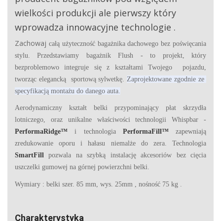
wielkości produkcji ale pierwszy który
wprowadza innowacyjne technologie .
Zachowaj
całą użyteczność bagażnika dachowego bez poświęcania
stylu.
Przedstawiamy bagażnik Flush - to projekt, który
bezproblemowo integruje się z kształtami Twojego pojazdu,
tworząc elegancką sportową sylwetkę.
Zaprojektowane zgodnie ze
specyfikacją montażu do danego auta.
Aerodynamiczny kształt belki przypominający płat skrzydła
lotniczego, oraz unikalne właściwości technologii Whispbar -
PerformaRidge™
i technologia
PerformaFill™
zapewniają
zredukowanie oporu i hałasu niemalże do zera. Technologia
SmartFill
pozwala na szybką instalację akcesoriów bez cięcia
uszczelki gumowej na górnej powierzchni belki.
Wymiary : belki szer. 85 mm, wys. 25mm , nośność 75 kg .
Charakterystyka