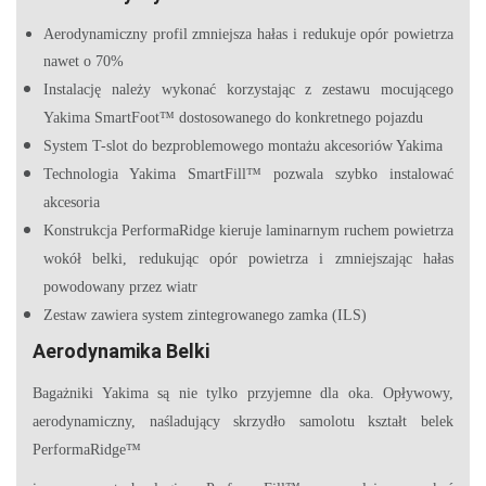
Aerodynamiczny profil zmniejsza hałas i redukuje opór powietrza
nawet o 70%
Instalację należy wykonać korzystając z zestawu mocującego
Yakima SmartFoot™ dostosowanego do konkretnego pojazdu
System T-slot do bezproblemowego montażu akcesoriów Yakima
Technologia Yakima SmartFill™ pozwala szybko instalować
akcesoria
Konstrukcja PerformaRidge kieruje laminarnym ruchem powietrza
wokół belki, redukując opór powietrza i zmniejszając hałas
powodowany przez wiatr
Zestaw zawiera system zintegrowanego zamka (ILS)
Aerodynamika Belki
Bagażniki Yakima są nie tylko przyjemne dla oka. Opływowy,
aerodynamiczny, naśladujący skrzydło samolotu kształt belek
PerformaRidge™