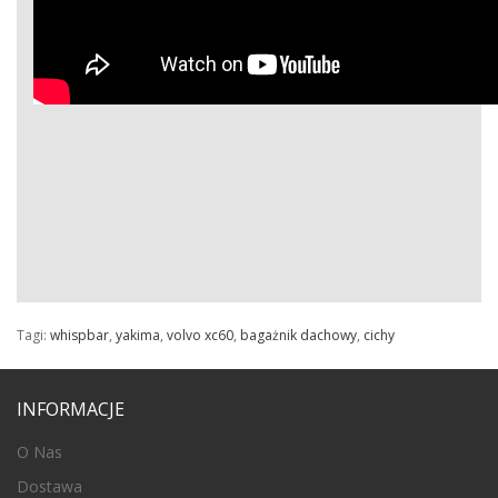
Tagi:
whispbar
,
yakima
,
volvo xc60
,
bagażnik dachowy
,
cichy
INFORMACJE
O Nas
Dostawa