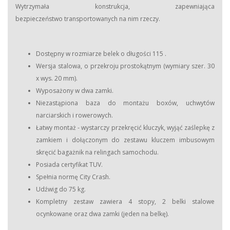
Wytrzymała konstrukcja, zapewniająca
bezpieczeństwo transportowanych na nim rzeczy.
Dostępny w rozmiarze belek o długości 115 .
Wersja stalowa, o przekroju prostokątnym (wymiary szer. 30
x wys. 20 mm).
Wyposażony w dwa zamki.
Niezastąpiona baza do montażu boxów, uchwytów
narciarskich i rowerowych.
Łatwy montaż - wystarczy przekręcić kluczyk, wyjąć zaślepkę z
zamkiem i dołączonym do zestawu kluczem imbusowym
skręcić bagażnik na relingach samochodu.
Posiada certyfikat TUV.
Spełnia normę City Crash.
Udźwig do 75 kg.
Kompletny zestaw zawiera 4 stopy, 2 belki stalowe
ocynkowane oraz dwa zamki (jeden na belkę).