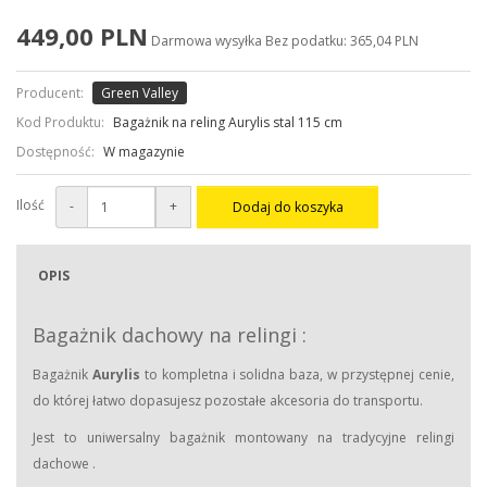
449,00 PLN
Darmowa wysyłka
Bez podatku: 365,04 PLN
Producent:
Green Valley
Kod Produktu:
Bagażnik na reling Aurylis stal 115 cm
Dostępność:
W magazynie
Ilość
-
+
Dodaj do koszyka
OPIS
Bagażnik dachowy na relingi :
Bagażnik
Aurylis
to kompletna i solidna baza, w przystępnej cenie,
do której łatwo dopasujesz pozostałe akcesoria do transportu.
Jest to uniwersalny bagażnik montowany na tradycyjne relingi
dachowe .