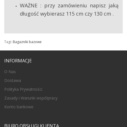
WAŻNE : przy zamówieniu napisz jaką
długość wybierasz 115 cm czy 130 cm .
Tagi:
Bagazniki bazowe
INFORMACJE
O Nas
Dostawa
Polityka Prywatności
Zasady i Warunki współpracy
Konto bankowe
BIURO OBSŁUGI KLIENTA