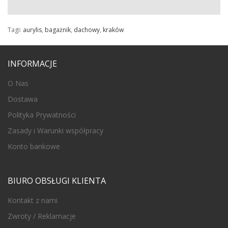
Tagi:
aurylis
,
bagażnik
,
dachowy
,
kraków
INFORMACJE
O Nas
Dostawa
Polityka Prywatności
Zasady i Warunki współpracy
Konto bankowe
BIURO OBSŁUGI KLIENTA
Kontakt z nami
Zwroty / Reklamacje