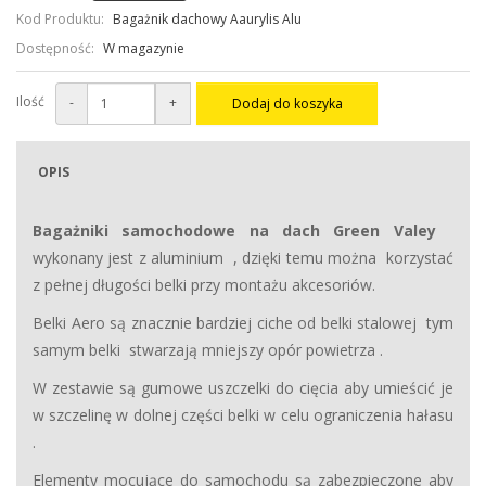
Kod Produktu:
Bagażnik dachowy Aaurylis Alu
Dostępność:
W magazynie
Ilość
-
+
Dodaj do koszyka
OPIS
Bagażniki samochodowe na dach
Green Valey
wykonany jest z aluminium , dzięki temu można korzystać
z pełnej długości belki przy montażu akcesoriów.
Belki Aero są znacznie bardziej ciche od belki stalowej tym
samym belki stwarzają mniejszy opór powietrza .
W zestawie są gumowe uszczelki do cięcia aby umieścić je
w szczelinę w dolnej części belki w celu ograniczenia hałasu
.
Elementy mocujące do samochodu są zabezpieczone aby