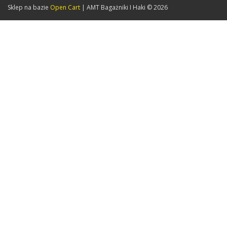
Sklep na bazie
Open Cart
| AMT Bagażniki I Haki © 2026