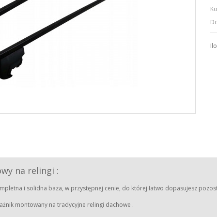
Ko
Do
Il
y na relingi :
mpletna i solidna baza, w przystępnej cenie, do której łatwo dopasujesz pozos
gażnik montowany na tradycyjne relingi dachowe .