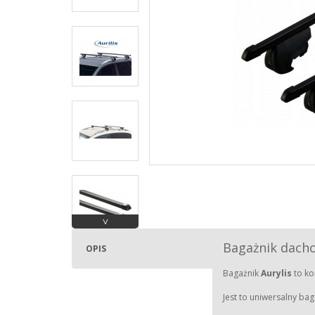
˅
Bagażnik dachow
OPIS
Bagażnik
Aurylis
to ko
Jest to uniwersalny ba