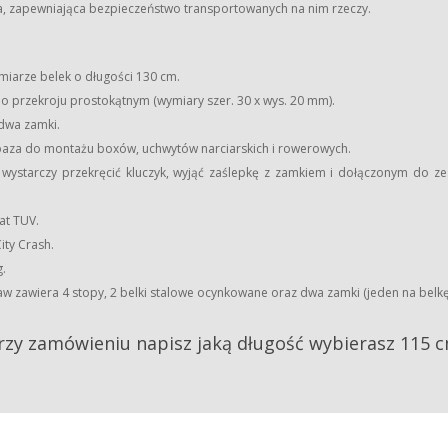
a, zapewniająca bezpieczeństwo transportowanych na nim rzeczy.
iarze belek o długości 130 cm.
 o przekroju prostokątnym (wymiary szer. 30 x wys. 20 mm).
dwa zamki.
baza do montażu boxów, uchwytów narciarskich i rowerowych.
 wystarczy przekręcić kluczyk, wyjąć zaślepkę z zamkiem i dołączonym do z
at TUV.
ity Crash.
.
w zawiera 4 stopy, 2 belki stalowe ocynkowane oraz dwa zamki (jeden na belkę
zy zamówieniu napisz jaką długość wybierasz 115 c