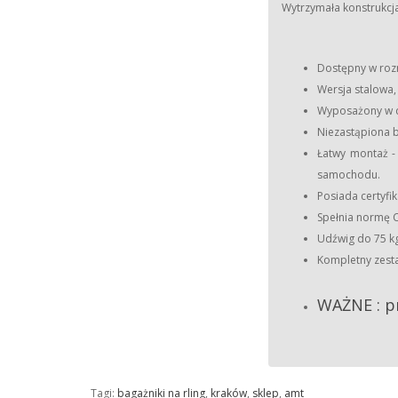
Wytrzymała konstrukcj
Dostępny w rozm
Wersja stalowa,
Wyposażony w 
Niezastąpiona 
Łatwy montaż -
samochodu.
Posiada certyfik
Spełnia normę C
Udźwig do 75 kg
Kompletny zesta
WAŻNE : pr
Tagi:
bagażniki na rling
,
kraków
,
sklep
,
amt