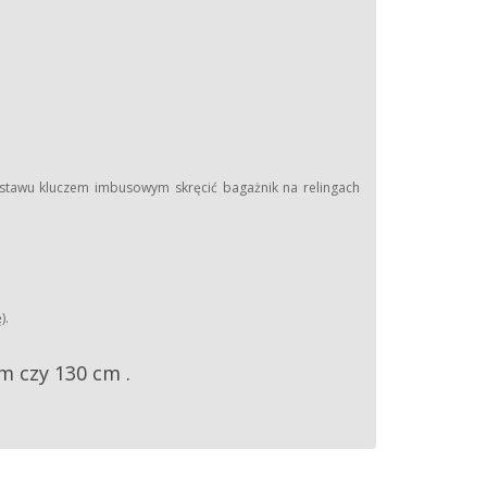
estawu kluczem imbusowym skręcić bagażnik na relingach
).
m czy 130 cm .