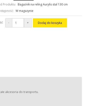
d Produktu:
Bagażnik na reling Aurylis stal 130 cm
stępność:
W magazynie
ość
-
+
Dodaj do koszyka
tałe akcesoria do transportu.